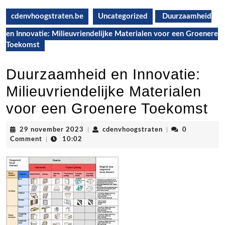
cdenvhoogstraten.be
Uncategorized
Duurzaamheid
en Innovatie: Milieuvriendelijke Materialen voor een Groenere
Toekomst
Duurzaamheid en Innovatie:
Milieuvriendelijke Materialen
voor een Groenere Toekomst
29
cdenvhoogstraten
29 november 2023
|
cdenvhoogstraten
|
0
november
Comment
|
10:02
2023