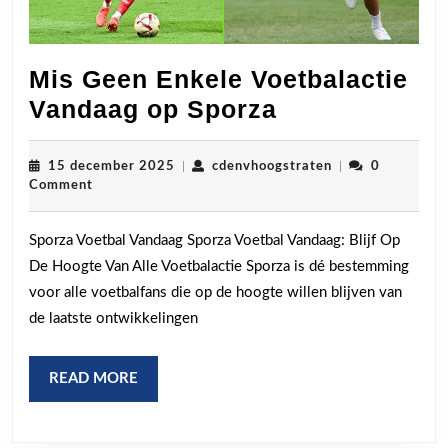
Mis Geen Enkele Voetbalactie
Mis
Vandaag op Sporza
Geen
Enkele
15
cdenvhoogstrate
15 december 2025
|
cdenvhoogstraten
|
0
december
Comment
Voetbalactie
2025
Vandaag
Sporza Voetbal Vandaag Sporza Voetbal Vandaag: Blijf Op
op
De Hoogte Van Alle Voetbalactie Sporza is dé bestemming
Sporza
voor alle voetbalfans die op de hoogte willen blijven van
de laatste ontwikkelingen
READ
READ MORE
MORE