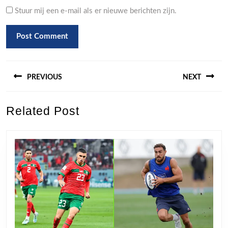
Stuur mij een e-mail als er nieuwe berichten zijn.
Berichtnavigatie
PREVIOUS
NEXT
Previous
Next
Related Post
post:
post: