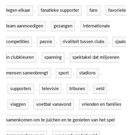
tegen elkaar
,
fanatieke supporter
,
fans
,
favoriete
team aanmoedigen
,
gezangen
,
internationale
competities
,
passie
,
rivaliteit tussen clubs
,
sjaals
in clubkleuren
,
spanning
,
spektakel dat miljoenen
mensen samenbrengt
,
sport
,
stadions
,
supporters
,
televisie
,
tribunes
,
veld
,
vlaggen
,
voetbal vanavond
,
vrienden en families
samenkomen om te juichen en te genieten van het spel