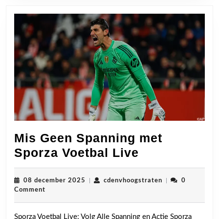
Mis Geen Spanning met
Mis
Sporza Voetbal Live
Geen
Spanning
08
cdenvhoogstrate
08 december 2025
|
cdenvhoogstraten
|
0
december
Comment
met
2025
Sporza
Sporza Voetbal Live: Volg Alle Spanning en Actie Sporza