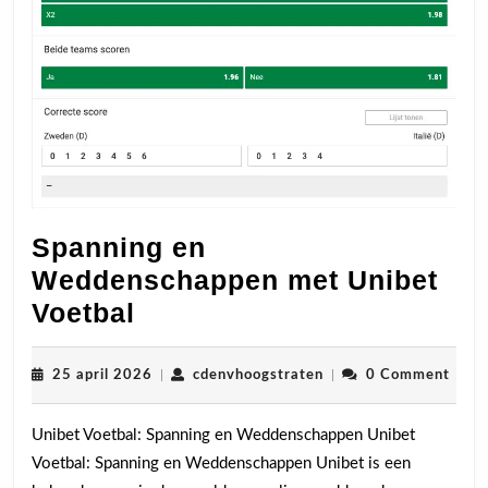
Spanning en
Weddenschappen met Unibet
Spanning
Voetbal
en
Weddenschappen
25
cdenvhoogstraten
25 april 2026
|
cdenvhoogstraten
|
0 Comment
april
met
2026
Unibet Voetbal: Spanning en Weddenschappen Unibet
Unibet
Voetbal: Spanning en Weddenschappen Unibet is een
Voetbal