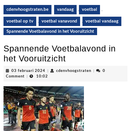
cdenvhoogstraten.be
vandaag
,
voetbal
,
voetbal op tv
,
voetbal vanavond
,
voetbal vandaag
Spannende Voetbalavond in het Vooruitzicht
Spannende Voetbalavond in
het Vooruitzicht
03
cdenvhoogstraten
03 februari 2024
|
cdenvhoogstraten
|
0
februari
Comment
|
10:02
2024