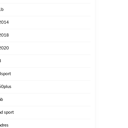
1b
2014
2018
2020
3
3sport
50plus
ab
ad sport
adres