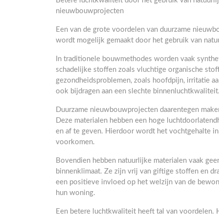
Betere luchtkwaliteit door het gebruik van natuurl
nieuwbouwprojecten
Een van de grote voordelen van duurzame nieuwbouw
wordt mogelijk gemaakt door het gebruik van natuu
In traditionele bouwmethodes worden vaak synthet
schadelijke stoffen zoals vluchtige organische stof
gezondheidsproblemen, zoals hoofdpijn, irritatie a
ook bijdragen aan een slechte binnenluchtkwaliteit
Duurzame nieuwbouwprojecten daarentegen maken ge
Deze materialen hebben een hoge luchtdoorlatendhe
en af te geven. Hierdoor wordt het vochtgehalte 
voorkomen.
Bovendien hebben natuurlijke materialen vaak geen
binnenklimaat. Ze zijn vrij van giftige stoffen en dr
een positieve invloed op het welzijn van de bewon
hun woning.
Een betere luchtkwaliteit heeft tal van voordelen.