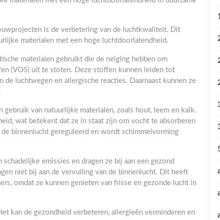
ijke materialen met een hoge luchtdoorlatendheid in duurzame
projecten is de verbetering van de luchtkwaliteit. Dit
rlijke materialen met een hoge luchtdoorlatendheid.
ische materialen gebruikt die de neiging hebben om
fen (VOS) uit te stoten. Deze stoffen kunnen leiden tot
an de luchtwegen en allergische reacties. Daarnaast kunnen ze
.
bruik van natuurlijke materialen, zoals hout, leem en kalk.
id, wat betekent dat ze in staat zijn om vocht te absorberen
in de binnenlucht gereguleerd en wordt schimmelvorming
 schadelijke emissies en dragen ze bij aan een gezond
agen niet bij aan de vervuiling van de binnenlucht. Dit heeft
ers, omdat ze kunnen genieten van frisse en gezonde lucht in
 Het kan de gezondheid verbeteren, allergieën verminderen en