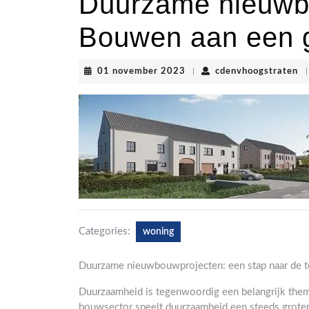
Duurzame nieuwb
Bouwen aan een 
01
cd
01 november 2023
|
cdenvhoogstraten
|
november
2023
Categories:
woning
Duurzame nieuwbouwprojecten: een stap naar de 
Duurzaamheid is tegenwoordig een belangrijk thema
bouwsector speelt duurzaamheid een steeds groter