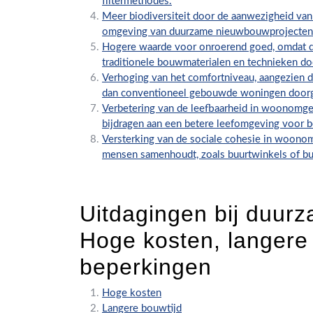
filtermethodes.
Meer biodiversiteit door de aanwezigheid van 
omgeving van duurzame nieuwbouwprojecten
Hogere waarde voor onroerend goed, omdat d
traditionele bouwmaterialen en technieken do
Verhoging van het comfortniveau, aangezien
dan conventioneel gebouwde woningen doorg
Verbetering van de leefbaarheid in woonomge
bijdragen aan een betere leefomgeving voor 
Versterking van de sociale cohesie in woonom
mensen samenhoudt, zoals buurtwinkels of bu
Uitdagingen bij duur
Hoge kosten, langere
beperkingen
Hoge kosten
Langere bouwtijd