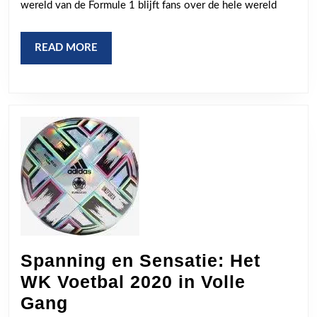
wereld van de Formule 1 blijft fans over de hele wereld
het
circuit
READ
READ MORE
MORE
Spanning en Sensatie: Het
WK Voetbal 2020 in Volle
Spanning
Gang