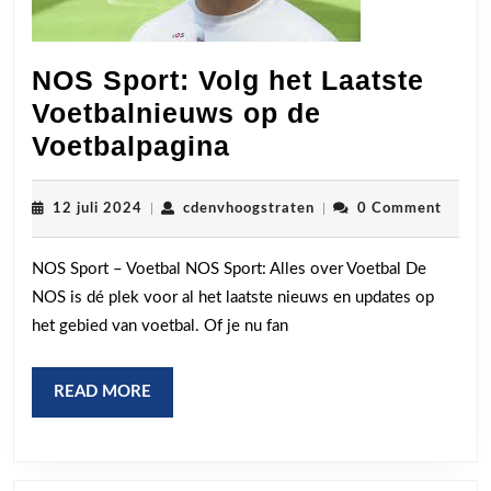
NOS Sport: Volg het Laatste
Voetbalnieuws op de
NOS
Voetbalpagina
Sport:
Volg
12
cdenvhoogstraten
12 juli 2024
|
cdenvhoogstraten
|
0 Comment
juli
het
2024
NOS Sport – Voetbal NOS Sport: Alles over Voetbal De
Laatste
NOS is dé plek voor al het laatste nieuws en updates op
Voetbalnieuws
het gebied van voetbal. Of je nu fan
op
de
READ
READ MORE
Voetbalpagina
MORE