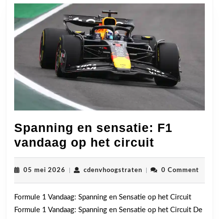
Spanning en sensatie: F1
Spanning
vandaag op het circuit
en
sensatie:
05
cdenvhoogstraten
05 mei 2026
|
cdenvhoogstraten
|
0 Comment
mei
F1
2026
Formule 1 Vandaag: Spanning en Sensatie op het Circuit
vandaag
Formule 1 Vandaag: Spanning en Sensatie op het Circuit De
op