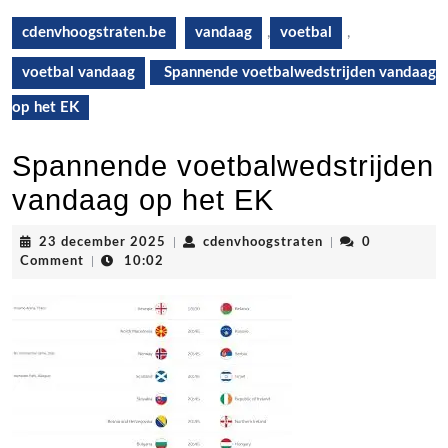
cdenvhoogstraten.be
vandaag
,
voetbal
,
voetbal vandaag
Spannende voetbalwedstrijden vandaag
op het EK
Spannende voetbalwedstrijden
vandaag op het EK
23
cdenvhoogstraten
23 december 2025
|
cdenvhoogstraten
|
0
december
Comment
|
10:02
2025