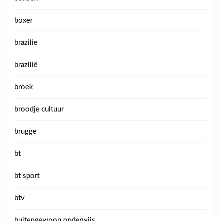
boxer
brazilie
brazilië
broek
broodje cultuur
brugge
bt
bt sport
btv
buitengewoon onderwijs