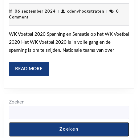
en
Sensatie:
06
cdenvhoogstrat
06 september 2024
|
cdenvhoogstraten
|
0
september
Comment
Het
2024
WK
WK Voetbal 2020 Spanning en Sensatie op het WK Voetbal
Voetbal
2020 Het WK Voetbal 2020 is in volle gang en de
2020
spanning is om te snijden. Nationale teams van over
in
Volle
READ
READ MORE
Gang
MORE
Zoeken
Zoeken