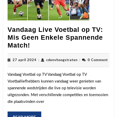
Vandaag Live Voetbal op TV:
Mis Geen Enkele Spannende
Vandaag
Match!
Live
Voetbal
27
cdenvhoogstraten
27 april 2024
|
cdenvhoogstraten
|
0 Comment
april
op
2024
Vandaag Voetbal op TV Vandaag Voetbal op TV
TV:
Voetballiefhebbers kunnen vandaag weer genieten van
Mis
spannende wedstrijden die live op televisie worden
Geen
uitgezonden. Met verschillende competities en toernooien
Enkele
die plaatsvinden over
Spannende
Match!