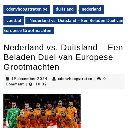
cdenvhoogstraten.be
duitsland
,
nederland
,
voetbal
Nederland vs. Duitsland – Een Beladen Duel van
Europese Grootmachten
Nederland vs. Duitsland – Een
Beladen Duel van Europese
Grootmachten
19
cdenvhoogstraten
19 december 2024
|
cdenvhoogstraten
|
0
december
Comment
|
10:02
2024