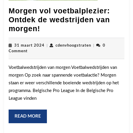
Morgen vol voetbalplezier:
Ontdek de wedstrijden van
Morgen
morgen!
vol
voetbalplezier:
31
cdenvhoogstraten
31 maart 2024
|
cdenvhoogstraten
|
0
maart
Comment
Ontdek
2024
de
Voetbalwedstrijden van morgen Voetbalwedstrijden van
wedstrijden
morgen Op zoek naar spannende voetbalactie? Morgen
van
staan er weer verschillende boeiende wedstrijden op het
morgen!
programma. Belgische Pro League In de Belgische Pro
League vinden
READ
READ MORE
MORE