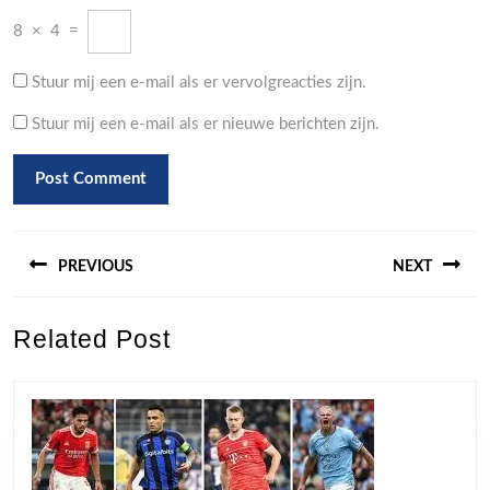
8
×
4
=
Stuur mij een e-mail als er vervolgreacties zijn.
Stuur mij een e-mail als er nieuwe berichten zijn.
Berichtnavigatie
PREVIOUS
NEXT
Previous
Next
Related Post
post:
post: