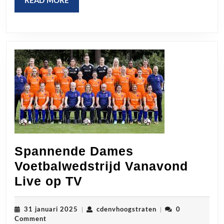
READ
READ MORE
MORE
Spannende Dames
Voetbalwedstrijd Vanavond
Spannende
Live op TV
Dames
Voetbalwedstrijd
31
cdenvhoogstraten
31 januari 2025
|
cdenvhoogstraten
|
0
januari
Comment