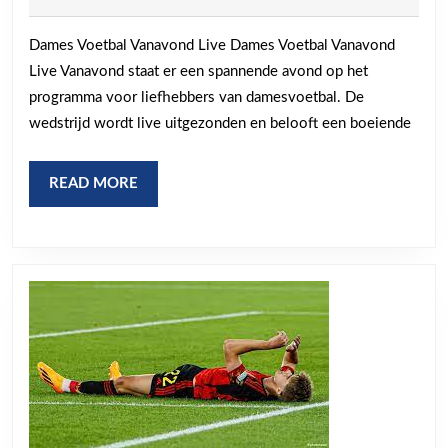
Vanavond
2025
Live
Dames Voetbal Vanavond Live Dames Voetbal Vanavond
op
Live Vanavond staat er een spannende avond op het
TV
programma voor liefhebbers van damesvoetbal. De
wedstrijd wordt live uitgezonden en belooft een boeiende
READ
READ MORE
MORE