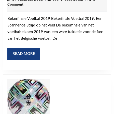
voetbal
augustus
Comment
2019:
2025
Epische
Bekerfinale Voetbal 2019 Bekerfinale Voetbal 2019: Een
strijd
Spannende Strijd op het Veld De bekerfinale van het
op
voetbalseizoen 2019 was een ware traktatie voor de fans
het
van het Belgische voetbal. De
veld
READ
READ MORE
MORE