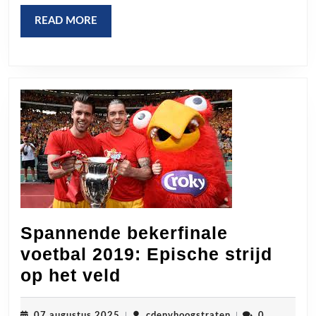
op
READ
READ MORE
het
MORE
Veld
Spannende bekerfinale
voetbal 2019: Epische strijd
Spannende
op het veld
bekerfinale
07
cdenvhoogstraten
07 augustus 2025
|
cdenvhoogstraten
|
0