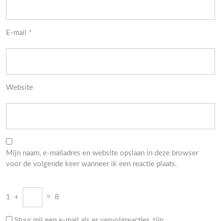
E-mail
*
Website
Mijn naam, e-mailadres en website opslaan in deze browser
voor de volgende keer wanneer ik een reactie plaats.
1
+
=
8
Stuur mij een e-mail als er vervolgreacties zijn.