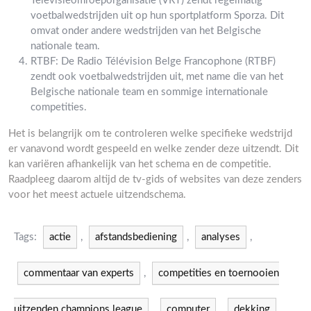
Televisieomroeporganisatie (VRT) zendt regelmatig
voetbalwedstrijden uit op hun sportplatform Sporza. Dit
omvat onder andere wedstrijden van het Belgische
nationale team.
RTBF: De Radio Télévision Belge Francophone (RTBF)
zendt ook voetbalwedstrijden uit, met name die van het
Belgische nationale team en sommige internationale
competities.
Het is belangrijk om te controleren welke specifieke wedstrijd
er vanavond wordt gespeeld en welke zender deze uitzendt. Dit
kan variëren afhankelijk van het schema en de competitie.
Raadpleeg daarom altijd de tv-gids of websites van deze zenders
voor het meest actuele uitzendschema.
Tags:
actie
,
afstandsbediening
,
analyses
,
commentaar van experts
,
competities en toernooien
uitzenden champions league
,
computer
,
dekking
,