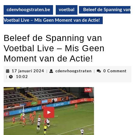
cdenvhoogstraten.be
voetbal
Beleef de Spanning van
Voetbal Live – Mis Geen Moment van de Actie!
Beleef de Spanning van
Voetbal Live – Mis Geen
Moment van de Actie!
17
cdenvhoogstraten
17 januari 2024
|
cdenvhoogstraten
|
0 Comment
januari
|
10:02
2024