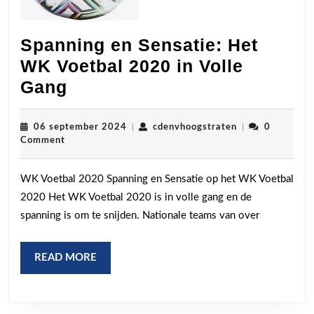
Spanning en Sensatie: Het
WK Voetbal 2020 in Volle
Spanning
Gang
en
Sensatie:
06
cdenvhoogstrat
06 september 2024
|
cdenvhoogstraten
|
0
september
Comment
Het
2024
WK
WK Voetbal 2020 Spanning en Sensatie op het WK Voetbal
Voetbal
2020 Het WK Voetbal 2020 is in volle gang en de
2020
spanning is om te snijden. Nationale teams van over
in
Volle
READ
READ MORE
Gang
MORE