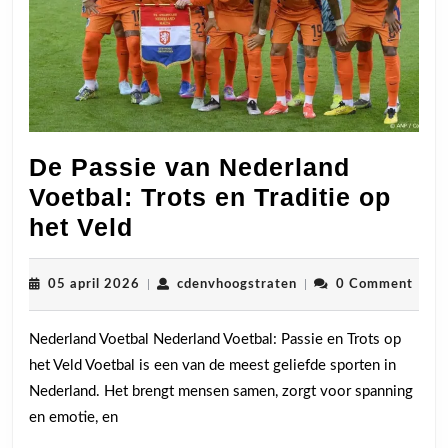
De Passie van Nederland
Voetbal: Trots en Traditie op
De
het Veld
Passie
van
05
cdenvhoogstraten
05 april 2026
|
cdenvhoogstraten
|
0 Comment
april
Nederland
2026
Nederland Voetbal Nederland Voetbal: Passie en Trots op
Voetbal:
het Veld Voetbal is een van de meest geliefde sporten in
Trots
Nederland. Het brengt mensen samen, zorgt voor spanning
en
en emotie, en
Traditie