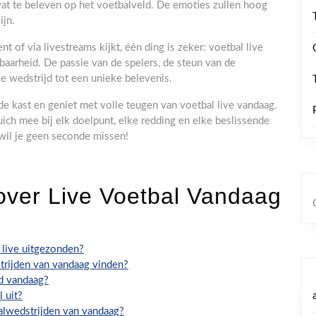
at te beleven op het voetbalveld. De emoties zullen hoog
ijn.
ent of via livestreams kijkt, één ding is zeker: voetbal live
aarheid. De passie van de spelers, de steun van de
e wedstrijd tot een unieke belevenis.
t de kast en geniet met volle teugen van voetbal live vandaag.
ich mee bij elk doelpunt, elke redding en elke beslissende
 wil je geen seconde missen!
over Live Voetbal Vandaag
live uitgezonden?
strijden van vandaag vinden?
jd vandaag?
 uit?
balwedstrijden van vandaag?