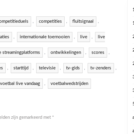
ompetitieduels
,
competities
,
fluitsignaal
,
aties
,
internationale toernooien
,
live
,
live
e streamingplatforms
,
ontwikkelingen
,
scores
,
es
,
starttijd
,
televisie
,
tv-gids
,
tv-zenders
,
voetbal live vandaag
,
voetbalwedstrijden
velden zijn gemarkeerd met
*