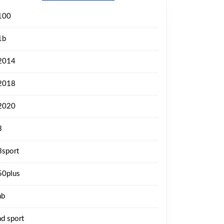
100
1b
2014
2018
2020
3
3sport
50plus
ab
ad sport