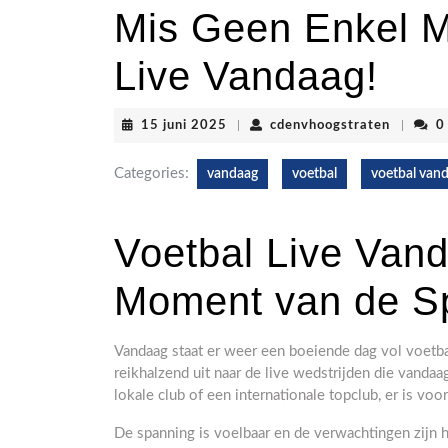
Mis Geen Enkel M
Live Vandaag!
15
cdenvho
15 juni 2025
|
cdenvhoogstraten
|
0
juni
2025
Categories:
vandaag
voetbal
voetbal van
Voetbal Live Van
Moment van de S
Vandaag staat er weer een boeiende dag vol voetba
reikhalzend uit naar de live wedstrijden die vanda
lokale club of een internationale topclub, er is voor
De spanning is voelbaar en de verwachtingen zijn 