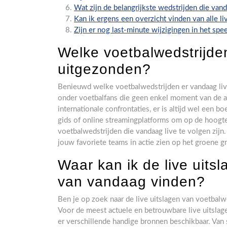
Wat zijn de belangrijkste wedstrijden die va
Kan ik ergens een overzicht vinden van alle l
Zijn er nog last-minute wijzigingen in het s
Welke voetbalwedstrijde
uitgezonden?
Benieuwd welke voetbalwedstrijden er vandaag live 
onder voetbalfans die geen enkel moment van de a
internationale confrontaties, er is altijd wel een 
gids of online streamingplatforms om op de hoogte 
voetbalwedstrijden die vandaag live te volgen zijn
jouw favoriete teams in actie zien op het groene g
Waar kan ik de live uits
van vandaag vinden?
Ben je op zoek naar de live uitslagen van voetbalwe
Voor de meest actuele en betrouwbare live uitslag
er verschillende handige bronnen beschikbaar. Van 