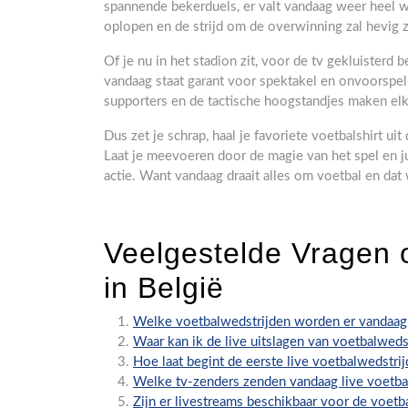
spannende bekerduels, er valt vandaag weer heel w
oplopen en de strijd om de overwinning zal hevig z
Of je nu in het stadion zit, voor de tv gekluisterd b
vandaag staat garant voor spektakel en onvoorspelb
supporters en de tactische hoogstandjes maken elk
Dus zet je schrap, haal je favoriete voetbalshirt ui
Laat je meevoeren door de magie van het spel en ju
actie. Want vandaag draait alles om voetbal en dat
Veelgestelde Vragen 
in België
Welke voetbalwedstrijden worden er vandaag 
Waar kan ik de live uitslagen van voetbalwed
Hoe laat begint de eerste live voetbalwedstri
Welke tv-zenders zenden vandaag live voetbal
Zijn er livestreams beschikbaar voor de voet