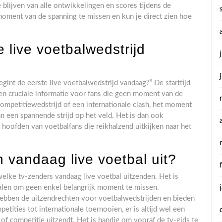
 blijven van alle ontwikkelingen en scores tijdens de
oment van de spanning te missen en kun je direct zien hoe
 live voetbalwedstrijd
egint de eerste live voetbalwedstrijd vandaag?” De starttijd
een cruciale informatie voor fans die geen moment van de
competitiewedstrijd of een internationale clash, het moment
an een spannende strijd op het veld. Het is dan ook
e hoofden van voetbalfans die reikhalzend uitkijken naar het
 vandaag live voetbal uit?
welke tv-zenders vandaag live voetbal uitzenden. Het is
kanalen om geen enkel belangrijk moment te missen.
 hebben de uitzendrechten voor voetbalwedstrijden en bieden
etities tot internationale toernooien, er is altijd wel een
of competitie uitzendt. Het is handig om vooraf de tv-gids te