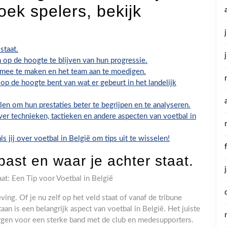
oek spelers, bekijk
staat.
 op de hoogte te blijven van hun progressie.
 mee te maken en het team aan te moedigen.
e op de hoogte bent van wat er gebeurt in het landelijk
en om hun prestaties beter te begrijpen en te analyseren.
er technieken, tactieken en andere aspecten van voetbal in
s jij over voetbal in België om tips uit te wisselen!
past en waar je achter staat.
aat: Een Tip voor Voetbal in België
ving. Of je nu zelf op het veld staat of vanaf de tribune
aan is een belangrijk aspect van voetbal in België. Het juiste
orgen voor een sterke band met de club en medesupporters.