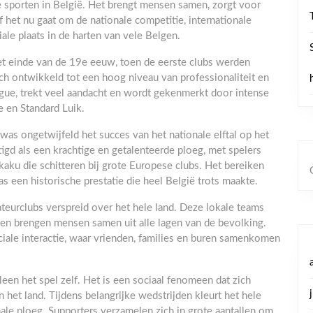
e sporten in België. Het brengt mensen samen, zorgt voor
het nu gaat om de nationale competitie, internationale
iale plaats in de harten van vele Belgen.
et einde van de 19e eeuw, toen de eerste clubs werden
ich ontwikkeld tot een hoog niveau van professionaliteit en
ague, trekt veel aandacht en wordt gekenmerkt door intense
e en Standard Luik.
as ongetwijfeld het succes van het nationale elftal op het
gd als een krachtige en getalenteerde ploeg, met spelers
ku die schitteren bij grote Europese clubs. Het bereiken
 een historische prestatie die heel België trots maakte.
ateurclubs verspreid over het hele land. Deze lokale teams
en brengen mensen samen uit alle lagen van de bevolking.
ale interactie, waar vrienden, families en buren samenkomen
leen het spel zelf. Het is een sociaal fenomeen dat zich
n het land. Tijdens belangrijke wedstrijden kleurt het hele
nale ploeg. Supporters verzamelen zich in grote aantallen om