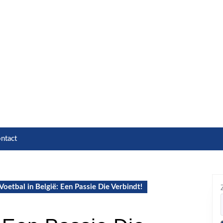
ntact
Voetbal in België: Een Passie Die Verbindt!