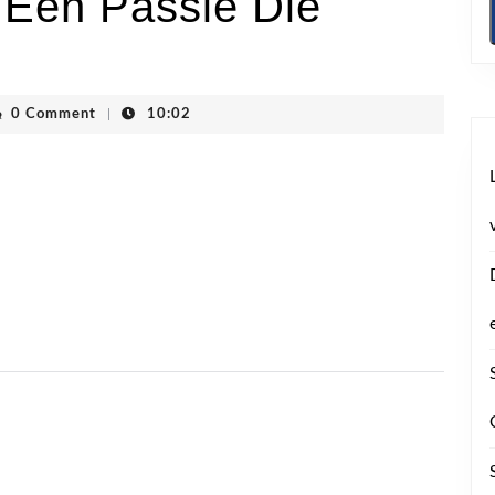
: Een Passie Die
vhoogstraten
0 Comment
|
10:02