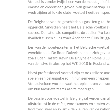
Voetbal is zonder twijfel een van de meest geliefd
emotie en creëert een gevoel van gemeenschap. Of 
wedstrijden of lokale clubs, voetbal heeft een spec
De Belgische voetbalgeschiedenis gaat terug tot h
opgericht. Sindsdien heeft het Belgische voetbal z
succes. De nationale competitie, de Jupiler Pro Le
rivaliteit tussen clubs zoals Anderlecht, Club Brugg
Een van de hoogtepunten in het Belgische voetbal w
wereldtoneel. De Rode Duivels hebben zich gevesti
zoals Eden Hazard, Kevin De Bruyne en Romelu Luka
van de halve finales op het WK 2018 in Rusland was
Naast professioneel voetbal zijn er ook talloze am
spelen een belangrijke rol in hun gemeenschappen 
Voetbalvelden worden vaak het epicentrum van soci
om hun favoriete teams aan te moedigen.
De passie voor voetbal in België gaat verder dan al
uitstrekt tot in de cafés, woonkamers en straten va
land rood, geel en zwart – de kleuren van de natio