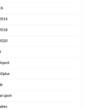
1b
2014
2018
2020
3
3sport
50plus
ab
ad sport
adres