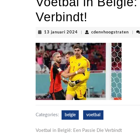
Voetbal in België
Verbindt!
13
cden
13 januari 2024
|
cdenvhoogstraten
|
januari
2024
Categories:
belgie
voetbal
Voetbal in België: Een Passie Die Verbindt