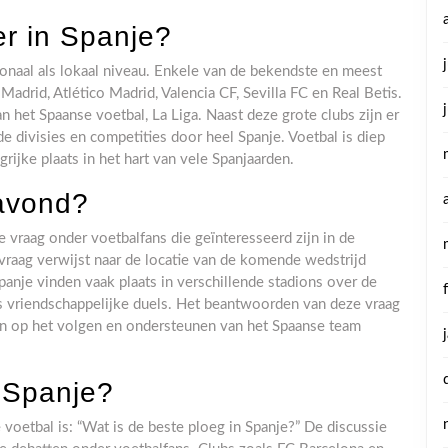
er in Spanje?
tionaal als lokaal niveau. Enkele van de bekendste en meest
Madrid, Atlético Madrid, Valencia CF, Sevilla FC en Real Betis.
n het Spaanse voetbal, La Liga. Naast deze grote clubs zijn er
de divisies en competities door heel Spanje. Voetbal is diep
rijke plaats in het hart van vele Spanjaarden.
avond?
 vraag onder voetbalfans die geïnteresseerd zijn in de
vraag verwijst naar de locatie van de komende wedstrijd
panje vinden vaak plaats in verschillende stadions over de
ls vriendschappelijke duels. Het beantwoorden van deze vraag
en op het volgen en ondersteunen van het Spaanse team
n Spanje?
voetbal is: “Wat is de beste ploeg in Spanje?” De discussie