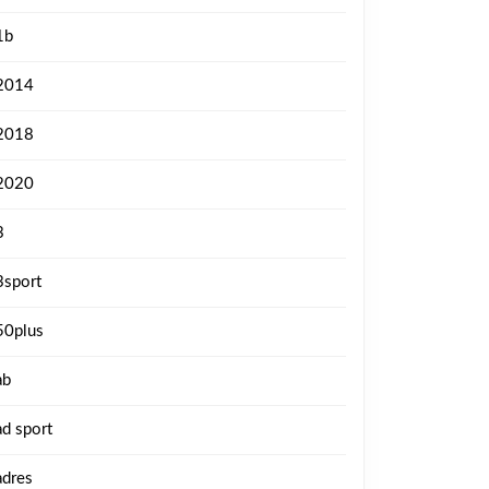
1b
2014
2018
2020
3
3sport
50plus
ab
ad sport
adres