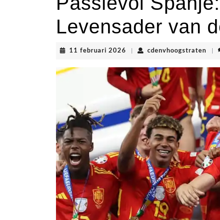
Passievol Spanje:
Levensader van d
11
cde
11 februari 2026
|
cdenvhoogstraten
|
februari
2026