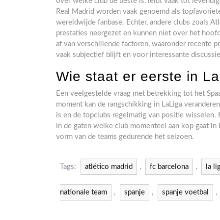
over welke club de beste is, leidt vaak tot levend
Real Madrid worden vaak genoemd als topfavorieten
wereldwijde fanbase. Echter, andere clubs zoals A
prestaties neergezet en kunnen niet over het hoof
af van verschillende factoren, waaronder recente pr
vaak subjectief blijft en voor interessante discus
Wie staat er eerste in L
Een veelgestelde vraag met betrekking tot het Spaan
moment kan de rangschikking in LaLiga veranderen 
is en de topclubs regelmatig van positie wisselen
in de gaten welke club momenteel aan kop gaat in L
vorm van de teams gedurende het seizoen.
Tags:
atlético madrid
,
fc barcelona
,
la li
nationale team
,
spanje
,
spanje voetbal
,