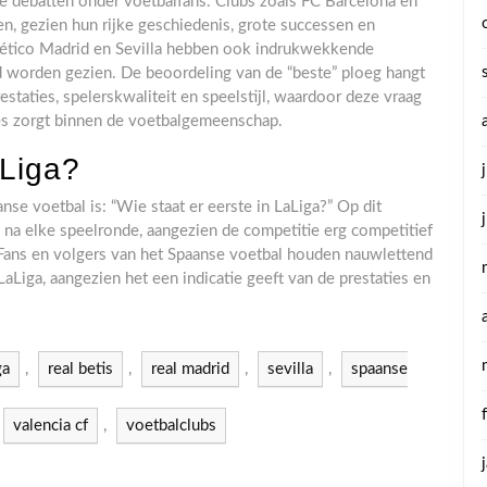
ige debatten onder voetbalfans. Clubs zoals FC Barcelona en
, gezien hun rijke geschiedenis, grote successen en
tlético Madrid en Sevilla hebben ook indrukwekkende
d worden gezien. De beoordeling van de “beste” ploeg hangt
estaties, spelerskwaliteit en speelstijl, waardoor deze vraag
sies zorgt binnen de voetbalgemeenschap.
aLiga?
se voetbal is: “Wie staat er eerste in LaLiga?” Op dit
na elke speelronde, aangezien de competitie erg competitief
. Fans en volgers van het Spaanse voetbal houden nauwlettend
aLiga, aangezien het een indicatie geeft van de prestaties en
ga
,
real betis
,
real madrid
,
sevilla
,
spaanse
valencia cf
,
voetbalclubs