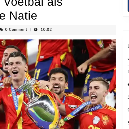
 Voetbal als
e Natie
nvhoogstraten
0 Comment
|
10:02