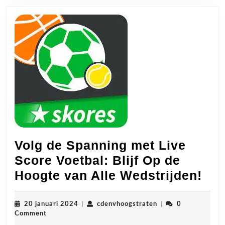
Volg de Spanning met Live
Score Voetbal: Blijf Op de
Vol
Hoogte van Alle Wedstrijden!
de
Spa
20
cdenvhoogstraten
20 januari 2024
|
cdenvhoogstraten
|
0
januari
Comment
met
2024