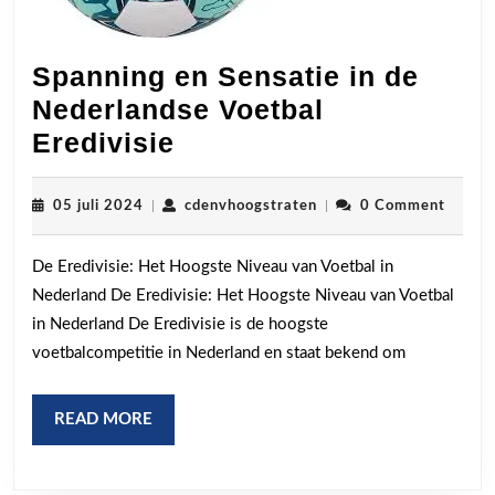
Spanning en Sensatie in de
Nederlandse Voetbal
Spanning
Eredivisie
en
Sensatie
05
cdenvhoogstraten
05 juli 2024
|
cdenvhoogstraten
|
0 Comment
juli
in
2024
De Eredivisie: Het Hoogste Niveau van Voetbal in
de
Nederland De Eredivisie: Het Hoogste Niveau van Voetbal
Nederlandse
in Nederland De Eredivisie is de hoogste
Voetbal
voetbalcompetitie in Nederland en staat bekend om
Eredivisie
READ
READ MORE
MORE