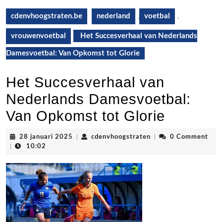
cdenvhoogstraten.be
nederland
,
voetbal
,
vrouwenvoetbal
Het Succesverhaal van Nederlands
Damesvoetbal: Van Opkomst tot Glorie
Het Succesverhaal van
Nederlands Damesvoetbal:
Van Opkomst tot Glorie
28
cdenvhoogstraten
28 januari 2025
|
cdenvhoogstraten
|
0 Comment
januari
|
10:02
2025