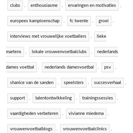
clubs
,
enthousiasme
,
ervaringen en motivaties
,
europees kampioenschap
,
fc twente
,
groei
,
interviews met vrouwelijke voetballers
,
lieke
martens
,
lokale vrouwenvoetbalclubs
,
nederlands
dames voetbal
,
nederlands damesvoetbal
,
psv
,
shanice van de sanden
,
speelsters
,
succesverhaal
,
support
,
talentontwikkeling
,
trainingssessies
,
vaardigheden verbeteren
,
vivianne miedema
,
vrouwenvoetbalblogs
,
vrouwenvoetbalclinics
,