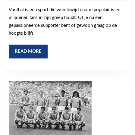
Liv
Voetbal is een sport die wereldwijd enorm populair is en
Sco
miljoenen fans in zijn greep houdt. Of je nu een
Voe
gepassioneerde supporter bent of gewoon graag op de
Blij
hoogte blijft
Op
de
READ
READ MORE
MORE
Hoo
van
All
Wed