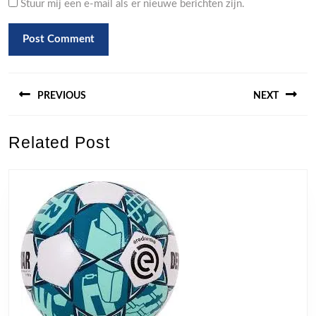
Stuur mij een e-mail als er nieuwe berichten zijn.
Berichtnavigatie
PREVIOUS
NEXT
Previous
Next
Related Post
post:
post: