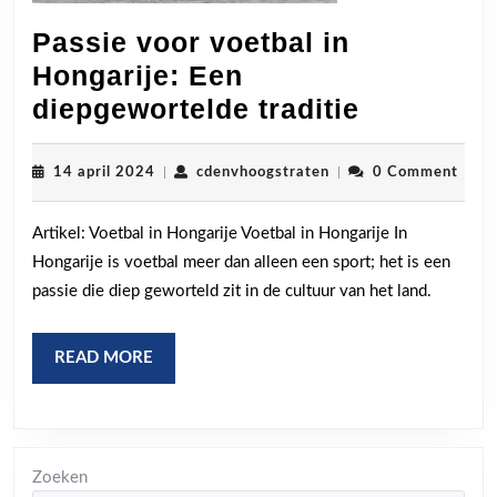
Passie voor voetbal in
Hongarije: Een
Passie
diepgewortelde traditie
voor
voetbal
14
cdenvhoogstraten
14 april 2024
|
cdenvhoogstraten
|
0 Comment
april
in
2024
Artikel: Voetbal in Hongarije Voetbal in Hongarije In
Hongarije
Hongarije is voetbal meer dan alleen een sport; het is een
Een
passie die diep geworteld zit in de cultuur van het land.
diepgewo
traditie
READ
READ MORE
MORE
Zoeken