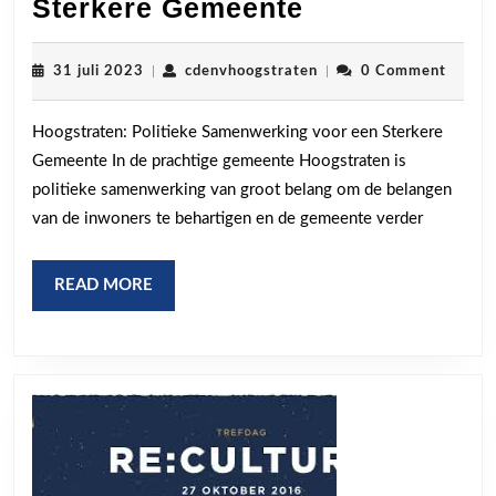
Hoogstraten:
Sterkere Gemeente
Politieke
Samenwerkin
31
cdenvhoogstraten
31 juli 2023
|
cdenvhoogstraten
|
0 Comment
juli
voor
2023
Hoogstraten: Politieke Samenwerking voor een Sterkere
een
Gemeente In de prachtige gemeente Hoogstraten is
Sterkere
politieke samenwerking van groot belang om de belangen
Gemeente
van de inwoners te behartigen en de gemeente verder
READ
READ MORE
MORE