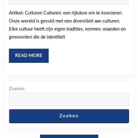
juni
de
2026
Artikel: Culturen Culturen: een rijkdom om te koesteren
pracht
Onze wereld is gevuld met een diversiteit aan culturen.
van
Elke cultuur heeft zijn eigen tradities, normen, waarden en
verschill
gewoonten die de identiteit
culturen
READ
READ MORE
MORE
Zoeken
Zoeken