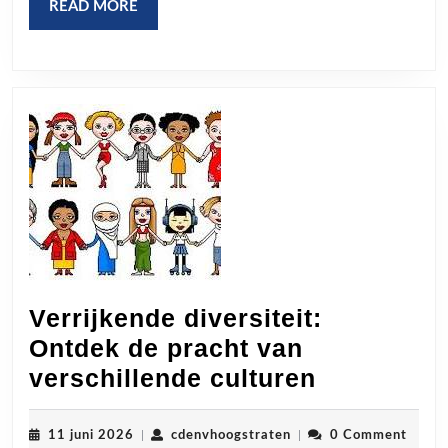
READ
READ MORE
MORE
Verrijkende diversiteit:
Ontdek de pracht van
Verrijken
verschillende culturen
diversiteit
Ontdek
11
cdenvhoogstraten
11 juni 2026
|
cdenvhoogstraten
|
0 Comment