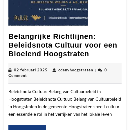
Belangrijke Richtlijnen:
Beleidsnota Cultuur voor een
Belangrijk
Bloeiend Hoogstraten
Richtlijnen
Beleidsnot
02
cdenvhoogstraten
02 februari 2025
|
cdenvhoogstraten
|
0
februari
Comment
Cultuur
2025
voor
Beleidsnota Cultuur: Belang van Cultuurbeleid in
een
Hoogstraten Beleidsnota Cultuur: Belang van Cultuurbeleid
Bloeiend
in Hoogstraten In de gemeente Hoogstraten speelt cultuur
Hoogstrat
een essentiële rol in het verrijken van het lokale leven