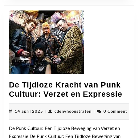
De Tijdloze Kracht van Punk
De
Cultuur: Verzet en Expressie
Tijd
Kra
14
cdenvhoogstraten
14 april 2025
|
cdenvhoogstraten
|
0 Comment
april
van
2025
De Punk Cultuur: Een Tijdloze Beweging van Verzet en
Pun
Expressie De Punk Cultuur: Een Tijdloze Beweging van