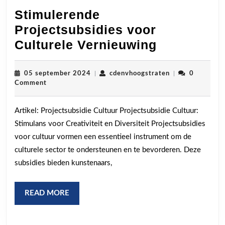
Stimulerende
Projectsubsidies voor
Stimulere
Culturele Vernieuwing
Projectsub
voor
05
cdenvhoogstrat
05 september 2024
|
cdenvhoogstraten
|
0
september
Comment
Culturele
2024
Vernieuwi
Artikel: Projectsubsidie Cultuur Projectsubsidie Cultuur:
Stimulans voor Creativiteit en Diversiteit Projectsubsidies
voor cultuur vormen een essentieel instrument om de
culturele sector te ondersteunen en te bevorderen. Deze
subsidies bieden kunstenaars,
READ
READ MORE
MORE