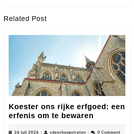
Previous
Next
Related Post
post:
post:
Koester ons rijke erfgoed: een
Koester
erfenis om te bewaren
ons
rijke
26
cdenvhoogstraten
26 juli 2026
|
cdenvhoogstraten
|
0 Comment