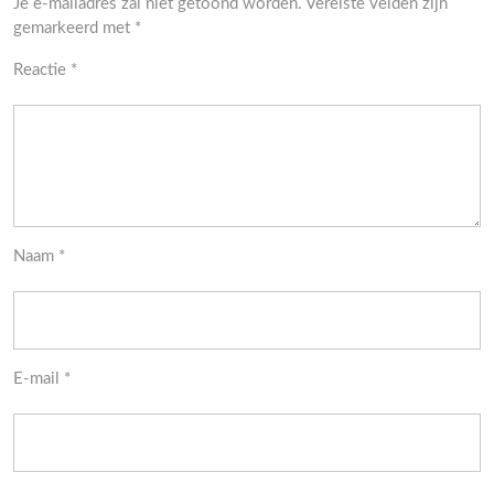
Je e-mailadres zal niet getoond worden.
Vereiste velden zijn
gemarkeerd met
*
Reactie
*
Naam
*
E-mail
*