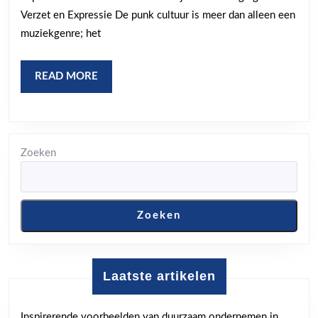
Cult
Verzet en Expressie De punk cultuur is meer dan alleen een
Ver
muziekgenre; het
en
Exp
READ
READ MORE
MORE
Zoeken
Zoeken
Laatste artikelen
Inspirerende voorbeelden van duurzaam ondernemen in