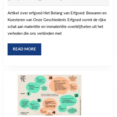
juli
erfgoed:
2026
Artikel over erfgoed Het Belang van Erfgoed: Bewaren en
een
Koesteren van Onze Geschiedenis Erfgoed vormt de rijke
erfenis
schat aan materiële en immateriële overblijfselen uit het
om
verleden die ons verbinden met
te
bewaren
READ
READ MORE
MORE