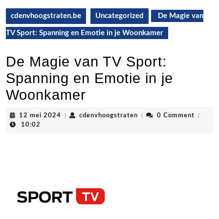
cdenvhoogstraten.be
Uncategorized
De Magie van
TV Sport: Spanning en Emotie in je Woonkamer
De Magie van TV Sport:
Spanning en Emotie in je
Woonkamer
12
cdenvhoogstraten
12 mei 2024
|
cdenvhoogstraten
|
0 Comment
|
mei
10:02
2024