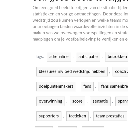
Om een goed beeld te krijgen van de situatie tijden
statistieken en vorige ontmoetingen. Door deze inf
wedstrijd zou kunnen verlopen en welke teams moge
ontmoetingen bieden waardevolle inzichten in de s
maken van weloverwogen voorspellingen en strate
raadplegen om je voetbalbeleving te verrijken en ee
Tags:
adrenaline
,
anticipatie
,
betrokken 
blessures invloed wedstrijd hebben
,
coach 
doelpuntenmakers
,
fans
,
fans samenbr
overwinning
,
score
,
sensatie
,
span
supporters
,
tactieken
,
team prestaties