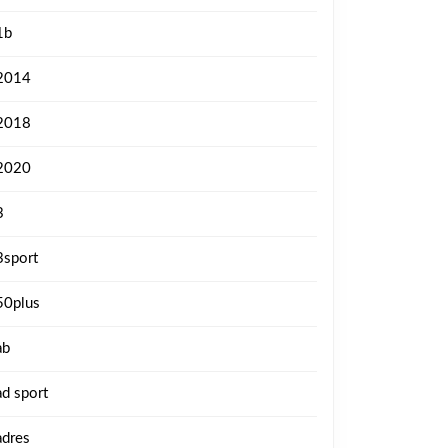
1b
2014
2018
2020
3
3sport
50plus
ab
ad sport
adres