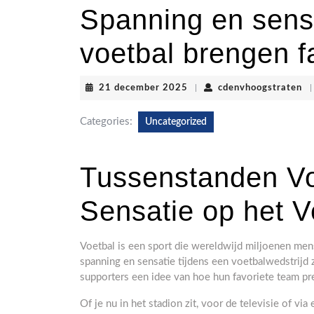
Spanning en sens
voetbal brengen f
21
cd
21 december 2025
|
cdenvhoogstraten
|
december
2025
Categories:
Uncategorized
Tussenstanden Vo
Sensatie op het V
Voetbal is een sport die wereldwijd miljoenen mens
spanning en sensatie tijdens een voetbalwedstrij
supporters een idee van hoe hun favoriete team pr
Of je nu in het stadion zit, voor de televisie of vi