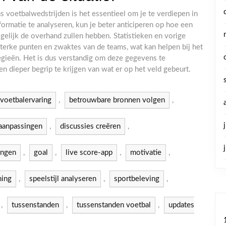
s voetbalwedstrijden is het essentieel om je te verdiepen in
ormatie te analyseren, kun je beter anticiperen op hoe een
lijk de overhand zullen hebben. Statistieken en vorige
terke punten en zwaktes van de teams, wat kan helpen bij het
gieën. Het is dus verstandig om deze gegevens te
n dieper begrip te krijgen van wat er op het veld gebeurt.
voetbalervaring
,
betrouwbare bronnen volgen
,
aanpassingen
,
discussies creëren
,
engen
,
goal
,
live score-app
,
motivatie
,
ning
,
speelstijl analyseren
,
sportbeleving
,
,
tussenstanden
,
tussenstanden voetbal
,
updates