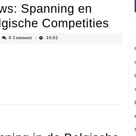
uws: Spanning en
lgische Competities
envhoogstraten
0 Comment
|
10:02