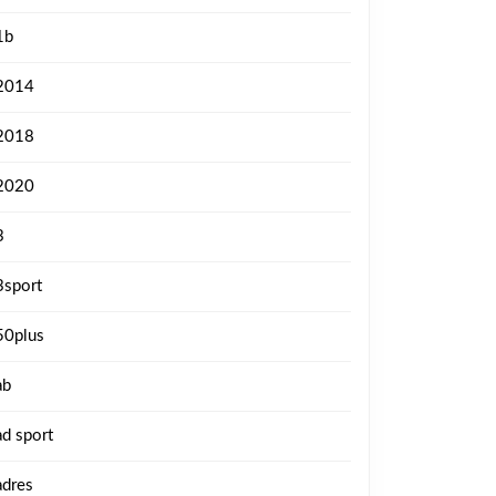
1b
2014
2018
2020
3
3sport
50plus
ab
ad sport
adres