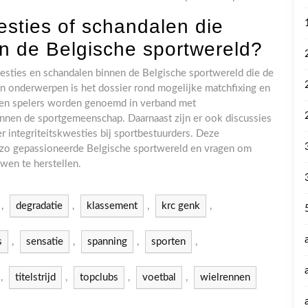
westies of schandalen die
n de Belgische sportwereld?
esties en schandalen binnen de Belgische sportwereld die de
 onderwerpen is het dossier rond mogelijke matchfixing en
bs en spelers worden genoemd in verband met
nnen de sportgemeenschap. Daarnaast zijn er ook discussies
 integriteitskwesties bij sportbestuurders. Deze
zo gepassioneerde Belgische sportwereld en vragen om
wen te herstellen.
,
degradatie
,
klassement
,
krc genk
,
s
,
sensatie
,
spanning
,
sporten
,
,
titelstrijd
,
topclubs
,
voetbal
,
wielrennen