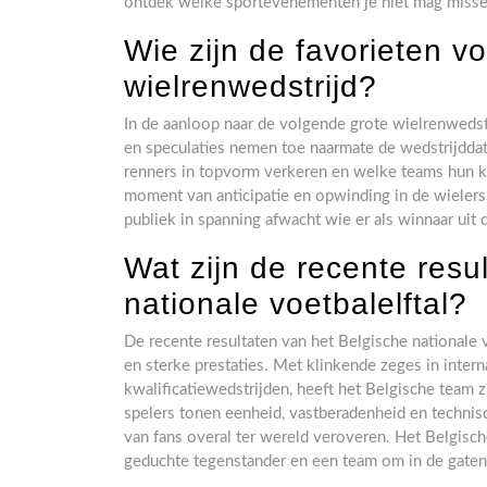
ontdek welke sportevenementen je niet mag misse
Wie zijn de favorieten v
wielrenwedstrijd?
In de aanloop naar de volgende grote wielrenwedstr
en speculaties nemen toe naarmate de wedstrijddat
renners in topvorm verkeren en welke teams hun k
moment van anticipatie en opwinding in de wielerspo
publiek in spanning afwacht wie er als winnaar uit
Wat zijn de recente resu
nationale voetbalelftal?
De recente resultaten van het Belgische nationale
en sterke prestaties. Met klinkende zeges in inter
kwalificatiewedstrijden, heeft het Belgische team z
spelers tonen eenheid, vastberadenheid en technisch
van fans overal ter wereld veroveren. Het Belgische 
geduchte tegenstander en een team om in de gaten