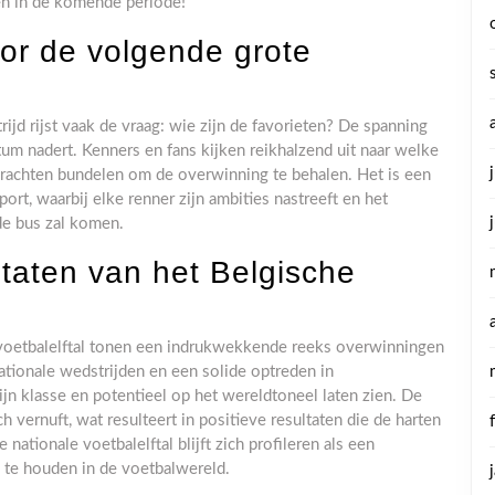
n in de komende periode!
oor de volgende grote
ijd rijst vaak de vraag: wie zijn de favorieten? De spanning
um nadert. Kenners en fans kijken reikhalzend uit naar welke
rachten bundelen om de overwinning te behalen. Het is een
rt, waarbij elke renner zijn ambities nastreeft en het
 de bus zal komen.
ltaten van het Belgische
 voetbalelftal tonen een indrukwekkende reeks overwinningen
nationale wedstrijden en een solide optreden in
ijn klasse en potentieel op het wereldtoneel laten zien. De
 vernuft, wat resulteert in positieve resultaten die de harten
nationale voetbalelftal blijft zich profileren als een
 te houden in de voetbalwereld.