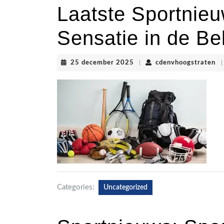
Laatste Sportnie
Sensatie in de Be
25
cd
25 december 2025
|
cdenvhoogstraten
|
december
2025
Categories:
Uncategorized