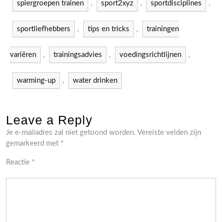
spiergroepen trainen
,
sport2xyz
,
sportdisciplines
,
sportliefhebbers
,
tips en tricks
,
trainingen
variëren
,
trainingsadvies
,
voedingsrichtlijnen
,
warming-up
,
water drinken
Leave a Reply
Je e-mailadres zal niet getoond worden.
Vereiste velden zijn
gemarkeerd met
*
Reactie
*