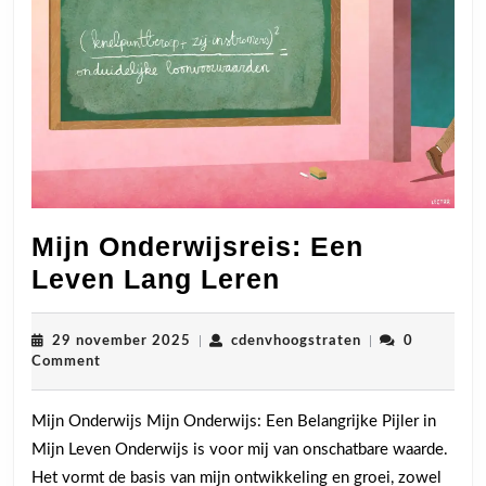
Mijn Onderwijsreis: Een
Mijn
Leven Lang Leren
Onderwijsreis:
Een
29
cdenvhoogstrate
29 november 2025
|
cdenvhoogstraten
|
0
november
Comment
Leven
2025
Lang
Mijn Onderwijs Mijn Onderwijs: Een Belangrijke Pijler in
Leren
Mijn Leven Onderwijs is voor mij van onschatbare waarde.
Het vormt de basis van mijn ontwikkeling en groei, zowel