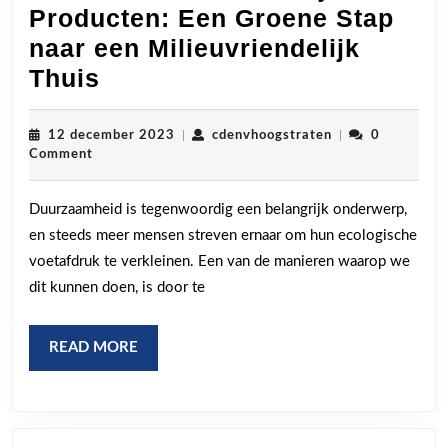
Producten: Een Groene Stap
naar een Milieuvriendelijk
Duurzame
Thuis
Huishoudelijke
Producten:
12
cdenvhoogstrate
12 december 2023
|
cdenvhoogstraten
|
0
december
Comment
Een
2023
Groene
Duurzaamheid is tegenwoordig een belangrijk onderwerp,
Stap
en steeds meer mensen streven ernaar om hun ecologische
naar
voetafdruk te verkleinen. Een van de manieren waarop we
een
dit kunnen doen, is door te
Milieuvriendelijk
Thuis
READ
READ MORE
MORE