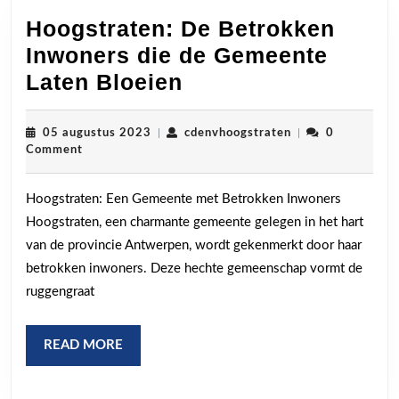
Hoogstraten: De Betrokken
Inwoners die de Gemeente
Hoogstraten:
Laten Bloeien
De
Betrokken
05
cdenvhoogstraten
05 augustus 2023
|
cdenvhoogstraten
|
0
augustus
Comment
Inwoners
2023
die
Hoogstraten: Een Gemeente met Betrokken Inwoners
de
Hoogstraten, een charmante gemeente gelegen in het hart
Gemeente
van de provincie Antwerpen, wordt gekenmerkt door haar
Laten
betrokken inwoners. Deze hechte gemeenschap vormt de
Bloeien
ruggengraat
READ
READ MORE
MORE