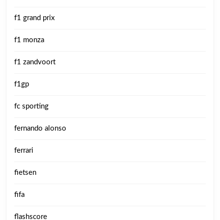
f1 grand prix
f1 monza
f1 zandvoort
f1gp
fc sporting
fernando alonso
ferrari
fietsen
fifa
flashscore