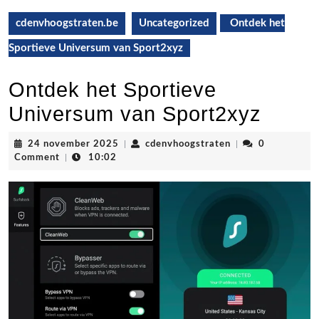
cdenvhoogstraten.be
Uncategorized
Ontdek het
Sportieve Universum van Sport2xyz
Ontdek het Sportieve
Universum van Sport2xyz
24
cdenvhoogstraten
24 november 2025
|
cdenvhoogstraten
|
0
november
Comment
|
10:02
2025