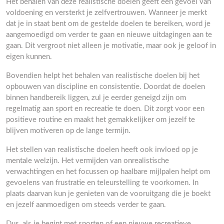
Het behalen van deze realistische doelen geeft een gevoel van
voldoening en versterkt je zelfvertrouwen. Wanneer je merkt
dat je in staat bent om de gestelde doelen te bereiken, word je
aangemoedigd om verder te gaan en nieuwe uitdagingen aan te
gaan. Dit vergroot niet alleen je motivatie, maar ook je geloof in
eigen kunnen.
Bovendien helpt het behalen van realistische doelen bij het
opbouwen van discipline en consistentie. Doordat de doelen
binnen handbereik liggen, zul je eerder geneigd zijn om
regelmatig aan sport en recreatie te doen. Dit zorgt voor een
positieve routine en maakt het gemakkelijker om jezelf te
blijven motiveren op de lange termijn.
Het stellen van realistische doelen heeft ook invloed op je
mentale welzijn. Het vermijden van onrealistische
verwachtingen en het focussen op haalbare mijlpalen helpt om
gevoelens van frustratie en teleurstelling te voorkomen. In
plaats daarvan kun je genieten van de vooruitgang die je boekt
en jezelf aanmoedigen om steeds verder te gaan.
Dus, als je begint met sporten of een nieuwe recreatieve