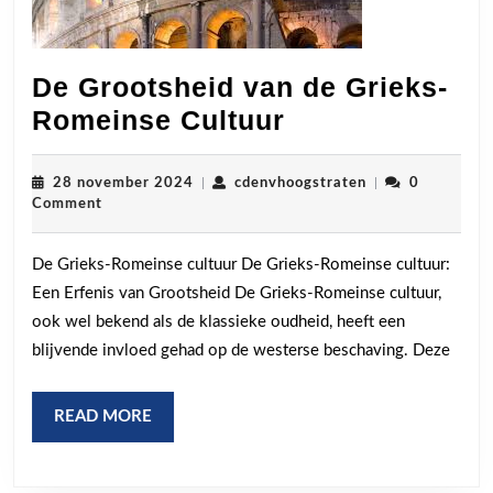
De Grootsheid van de Grieks-
De
Romeinse Cultuur
Grootsheid
van
28
cdenvhoogstrate
28 november 2024
|
cdenvhoogstraten
|
0
november
Comment
de
2024
Grieks-
De Grieks-Romeinse cultuur De Grieks-Romeinse cultuur:
Romeinse
Een Erfenis van Grootsheid De Grieks-Romeinse cultuur,
Cultuur
ook wel bekend als de klassieke oudheid, heeft een
blijvende invloed gehad op de westerse beschaving. Deze
READ
READ MORE
MORE