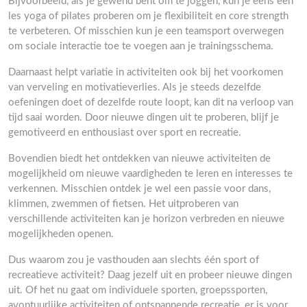
Bijvoorbeeld, als je gewend bent om te joggen, kun je eens een
les yoga of pilates proberen om je flexibiliteit en core strength
te verbeteren. Of misschien kun je een teamsport overwegen
om sociale interactie toe te voegen aan je trainingsschema.
Daarnaast helpt variatie in activiteiten ook bij het voorkomen
van verveling en motivatieverlies. Als je steeds dezelfde
oefeningen doet of dezelfde route loopt, kan dit na verloop van
tijd saai worden. Door nieuwe dingen uit te proberen, blijf je
gemotiveerd en enthousiast over sport en recreatie.
Bovendien biedt het ontdekken van nieuwe activiteiten de
mogelijkheid om nieuwe vaardigheden te leren en interesses te
verkennen. Misschien ontdek je wel een passie voor dans,
klimmen, zwemmen of fietsen. Het uitproberen van
verschillende activiteiten kan je horizon verbreden en nieuwe
mogelijkheden openen.
Dus waarom zou je vasthouden aan slechts één sport of
recreatieve activiteit? Daag jezelf uit en probeer nieuwe dingen
uit. Of het nu gaat om individuele sporten, groepssporten,
avontuurlijke activiteiten of ontspannende recreatie, er is voor