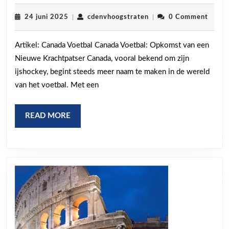
Opkomst
van
24
cdenvhoogstraten
24 juni 2025
|
cdenvhoogstraten
|
0 Comment
juni
Canada
2025
Artikel: Canada Voetbal Canada Voetbal: Opkomst van een
als
Nieuwe Krachtpatser Canada, vooral bekend om zijn
Voetbalnatie
ijshockey, begint steeds meer naam te maken in de wereld
van het voetbal. Met een
READ
READ MORE
MORE