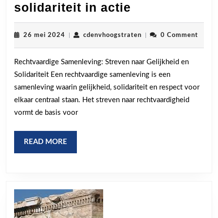
Naar
solidariteit in actie
een
rechtvaardige
26
cdenvhoogstraten
26 mei 2024
|
cdenvhoogstraten
|
0 Comment
mei
samenleving:
2024
Rechtvaardige Samenleving: Streven naar Gelijkheid en
gelijkheid
Solidariteit Een rechtvaardige samenleving is een
en
samenleving waarin gelijkheid, solidariteit en respect voor
solidariteit
elkaar centraal staan. Het streven naar rechtvaardigheid
in
vormt de basis voor
actie
READ
READ MORE
MORE