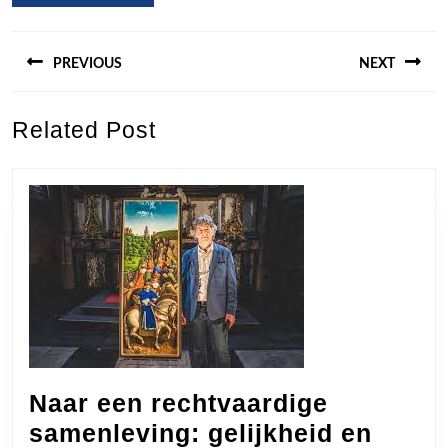
Berichtnavigatie
PREVIOUS
NEXT
Previous
Next
Related Post
post:
post:
Naar een rechtvaardige
samenleving: gelijkheid en