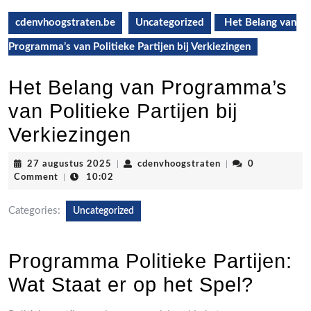
cdenvhoogstraten.be
Uncategorized
Het Belang van
Programma’s van Politieke Partijen bij Verkiezingen
Het Belang van Programma’s
van Politieke Partijen bij
Verkiezingen
27
cdenvhoogstraten
27 augustus 2025
|
cdenvhoogstraten
|
0
augustus
Comment
|
10:02
2025
Categories:
Uncategorized
Programma Politieke Partijen:
Wat Staat er op het Spel?