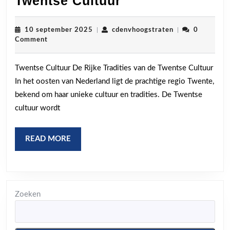
Twentse Cultuur
de
Pracht
10
cdenvhoogstrat
10 september 2025
|
cdenvhoogstraten
|
0
september
Comment
van
2025
de
Twentse Cultuur De Rijke Tradities van de Twentse Cultuur
Twentse
In het oosten van Nederland ligt de prachtige regio Twente,
Cultuur
bekend om haar unieke cultuur en tradities. De Twentse
cultuur wordt
READ
READ MORE
MORE
Zoeken