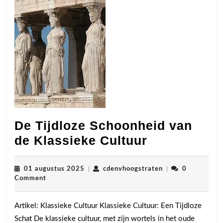
De Tijdloze Schoonheid van
De
de Klassieke Cultuur
Tijdloze
Schoonheid
01
cdenvhoogstraten
01 augustus 2025
|
cdenvhoogstraten
|
0
augustus
Comment
van
2025
de
Artikel: Klassieke Cultuur Klassieke Cultuur: Een Tijdloze
Klassieke
Schat De klassieke cultuur, met zijn wortels in het oude