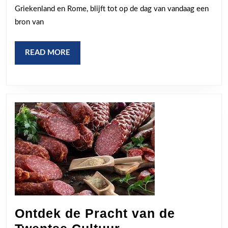
Cultuur
Griekenland en Rome, blijft tot op de dag van vandaag een
bron van
READ
READ MORE
MORE
Ontdek de Pracht van de
Ontdek