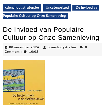
cdenvhoogstraten.be
Uncategorized
De Invloed van
Populaire Cultuur op Onze Samenleving
De Invloed van Populaire
Cultuur op Onze Samenleving
08
cdenvhoogstraten
08 november 2024
|
cdenvhoogstraten
|
0
november
Comment
|
10:02
2024