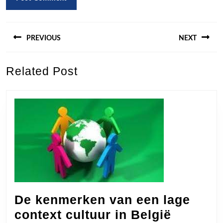
Berichtnavigatie
PREVIOUS
NEXT
Previous
Next
Related Post
post:
post:
De kenmerken van een lage
De
context cultuur in België