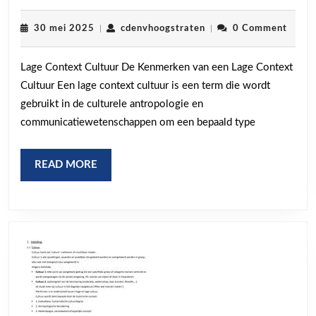
kenmer
van
30
cdenvhoogstraten
30 mei 2025
|
cdenvhoogstraten
|
0 Comment
mei
een
2025
Lage Context Cultuur De Kenmerken van een Lage Context
lage
Cultuur Een lage context cultuur is een term die wordt
context
gebruikt in de culturele antropologie en
cultuur
communicatiewetenschappen om een bepaald type
in
België
READ
READ MORE
MORE