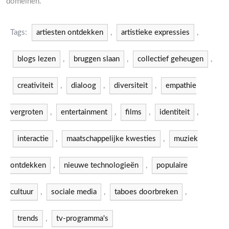
domeinen.
Tags:
artiesten ontdekken
,
artistieke expressies
,
blogs lezen
,
bruggen slaan
,
collectief geheugen
,
creativiteit
,
dialoog
,
diversiteit
,
empathie
vergroten
,
entertainment
,
films
,
identiteit
,
interactie
,
maatschappelijke kwesties
,
muziek
ontdekken
,
nieuwe technologieën
,
populaire
cultuur
,
sociale media
,
taboes doorbreken
,
trends
,
tv-programma's