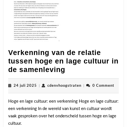
Verkenning van de relatie
tussen hoge en lage cultuur in
Verkenning
de samenleving
van
de
24
cdenvhoogstraten
24 juli 2025
|
cdenvhoogstraten
|
0 Comment
juli
relatie
2025
Hoge en lage cultuur: een verkenning Hoge en lage cultuur:
tussen
een verkenning In de wereld van kunst en cultuur wordt
hoge
vaak gesproken over het onderscheid tussen hoge en lage
en
cultuur.