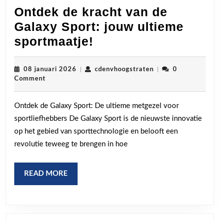
Ontdek de kracht van de
Galaxy Sport: jouw ultieme
Ontdek
sportmaatje!
de
kracht
08
cdenvhoogstraten
08 januari 2026
|
cdenvhoogstraten
|
0
januari
Comment
van
2026
de
Ontdek de Galaxy Sport: De ultieme metgezel voor
Galaxy
sportliefhebbers De Galaxy Sport is de nieuwste innovatie
Sport:
op het gebied van sporttechnologie en belooft een
jouw
revolutie teweeg te brengen in hoe
ultieme
sportmaatje!
READ
READ MORE
MORE