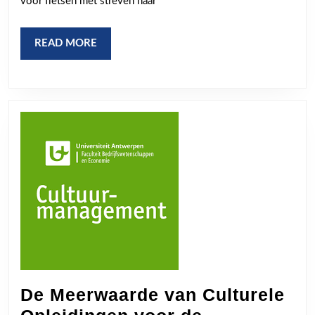
voor fietsen met streven naar
Velo
Sport
READ
READ MORE
MORE
De Meerwaarde van Culturele