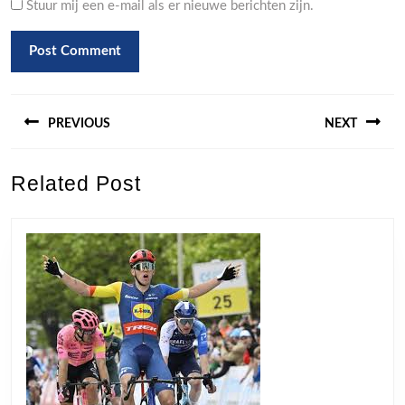
Stuur mij een e-mail als er nieuwe berichten zijn.
Berichtnavigatie
PREVIOUS
NEXT
Previous
Next
Related Post
post:
post: