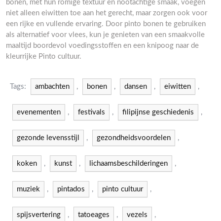
bonen, met hun romige textuur en nootachtige smaak, voegen
niet alleen eiwitten toe aan het gerecht, maar zorgen ook voor
een rijke en vullende ervaring. Door pinto bonen te gebruiken
als alternatief voor vlees, kun je genieten van een smaakvolle
maaltijd boordevol voedingsstoffen en een knipoog naar de
kleurrijke Pinto cultuur.
Tags:
ambachten
,
bonen
,
dansen
,
eiwitten
,
evenementen
,
festivals
,
filipijnse geschiedenis
,
gezonde levensstijl
,
gezondheidsvoordelen
,
koken
,
kunst
,
lichaamsbeschilderingen
,
muziek
,
pintados
,
pinto cultuur
,
spijsvertering
,
tatoeages
,
vezels
,