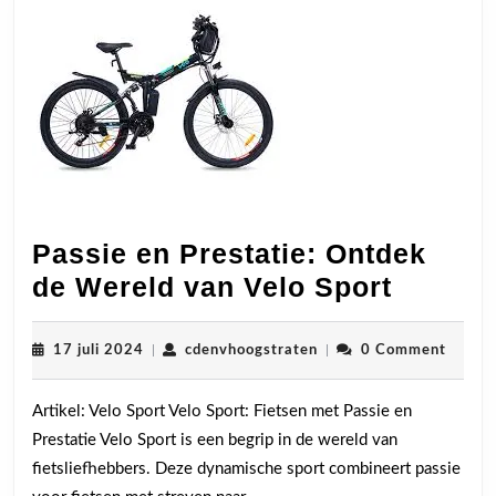
Passie en Prestatie: Ontdek
Passie
de Wereld van Velo Sport
en
Prestat
17
cdenvhoogstraten
17 juli 2024
|
cdenvhoogstraten
|
0 Comment
juli
Ontdek
2024
Artikel: Velo Sport Velo Sport: Fietsen met Passie en
de
Prestatie Velo Sport is een begrip in de wereld van
Wereld
fietsliefhebbers. Deze dynamische sport combineert passie
van