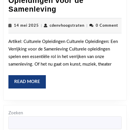
Opleidingen voor de
De
Samenleving
Meerwaarde
van
14
cdenvhoogstraten
14 mei 2025
|
cdenvhoogstraten
|
0 Comment
mei
Culturele
2025
Artikel: Culturele Opleidingen Culturele Opleidingen: Een
Opleidingen
Verrijking voor de Samenleving Culturele opleidingen
voor
spelen een essentiële rol in het verrijken van onze
de
samenleving. Of het nu gaat om kunst, muziek, theater
Samenleving
READ
READ MORE
MORE
Zoeken