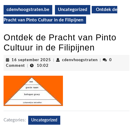
cdenvhoogstraten.be
Uncategorized
Ontdek de
Pracht van Pinto Cultuur in de Filipijnen
Ontdek de Pracht van Pinto
Cultuur in de Filipijnen
16
cdenvhoogstrate
16 september 2025
|
cdenvhoogstraten
|
0
september
Comment
|
10:02
2025
Categories:
Uncategorized