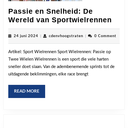
Passie en Snelheid: De
Pass
Wereld van Sportwielrennen
en
Snel
24
cdenvhoogstraten
24 juni 2024
|
cdenvhoogstraten
|
0 Comment
juni
De
2024
Artikel: Sport Wielrennen Sport Wielrennen: Passie op
Wer
Twee Wielen Wielrennen is een sport die vele harten
van
sneller doet slaan. Van de adembenemende sprints tot de
Spor
uitdagende beklimmingen, elke race brengt
READ
READ MORE
MORE