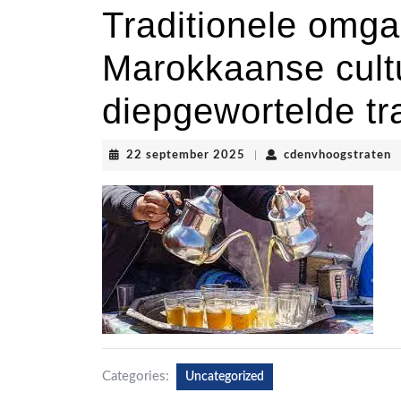
Traditionele omg
Marokkaanse cult
diepgewortelde tra
22
c
22 september 2025
|
cdenvhoogstraten
september
2025
Categories:
Uncategorized