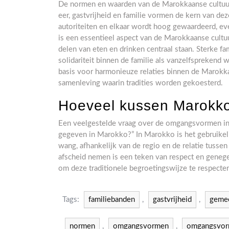
De normen en waarden van de Marokkaanse cultuur 
eer, gastvrijheid en familie vormen de kern van d
autoriteiten en elkaar wordt hoog gewaardeerd, eve
is een essentieel aspect van de Marokkaanse cultu
delen van eten en drinken centraal staan. Sterke fa
solidariteit binnen de familie als vanzelfspreke
basis voor harmonieuze relaties binnen de Marokk
samenleving waarin tradities worden gekoesterd.
Hoeveel kussen Marokk
Een veelgestelde vraag over de omgangsvormen in
gegeven in Marokko?” In Marokko is het gebruikeli
wang, afhankelijk van de regio en de relatie tusse
afscheid nemen is een teken van respect en geneg
om deze traditionele begroetingswijze te respecte
Tags:
familiebanden
,
gastvrijheid
,
geme
normen
,
omgangsvormen
,
omgangsvorm