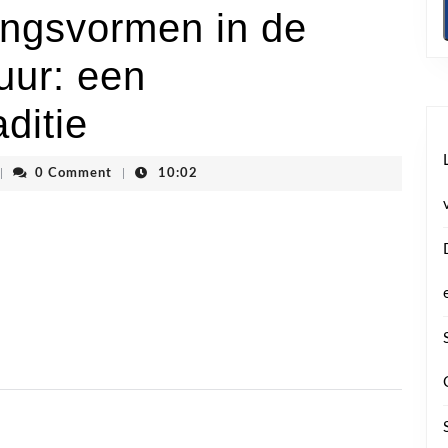
angsvormen in de
uur: een
ditie
denvhoogstraten
|
0 Comment
|
10:02