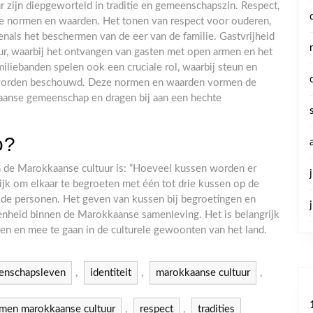
zijn diepgeworteld in traditie en gemeenschapszin. Respect,
eze normen en waarden. Het tonen van respect voor ouderen,
nals het beschermen van de eer van de familie. Gastvrijheid
ur, waarbij het ontvangen van gasten met open armen en het
miliebanden spelen ook een cruciale rol, waarbij steun en
nd worden beschouwd. Deze normen en waarden vormen de
aanse gemeenschap en dragen bij aan een hechte
o?
 de Marokkaanse cultuur is: “Hoeveel kussen worden er
jk om elkaar te begroeten met één tot drie kussen op de
n de personen. Het geven van kussen bij begroetingen en
enheid binnen de Marokkaanse samenleving. Het is belangrijk
ren en mee te gaan in de culturele gewoonten van het land.
enschapsleven
,
identiteit
,
marokkaanse cultuur
,
en marokkaanse cultuur
,
respect
,
tradities