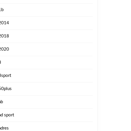
1b
2014
2018
2020
3
3sport
50plus
ab
ad sport
adres