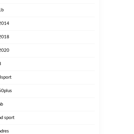
1b
2014
2018
2020
3
3sport
50plus
ab
ad sport
adres