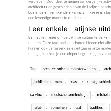
verdiepen. Door deel te nemen aan dergelijke activi
architectuur en geschiedenis van de Latijnse bes
boeiende en verrijkende ervaring zijn, die je in sta
een levendige manier te ontdekken.
Leer enkele Latijnse ui
Een leuke manier om de Latijnse cultuur te verken
te leren. Deze taalkundige schatten bieden niet alle
kunnen ook verrassend relevant zijn in onze moder
te begrijpen, kun je een dieper begrip krijgen van 
Tags:
architectonische meesterwerken
,
arch
juridische termen
,
klassieke kunstgeschied
da vinci
,
medische terminologie
,
michela
rafaël
,
romeinen
,
taal
,
tradities
,