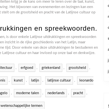
teiten krijg je de kans om meer te leren over de taal, kunst,
chaving. Het bijwonen van evenementen en lezingen kan een
at stelt om de grootsheid en pracht van de Latijnse cultuur op
tdrukkingen en spreekwoorden.
nen, is door enkele Latijnse uitdrukkingen en spreekwoorden
en inzicht in de rijke geschiedenis van het Latijn, maar
ne tijd. Door enkele van deze uitdrukkingen te bestuderen en
de Latijnse cultuur en haar invloed op onze taal en denkwijze.
itectuur
,
erfgoed
,
griekenland
,
grootsheid
,
enis
,
kunst
,
latijn
,
latijnse cultuur
,
leonardo
ngelo
,
moderne talen
,
nederlands
,
pracht
,
wetenschappelijke termen