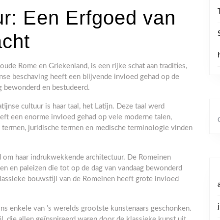
ur: Een Erfgoed van
acht
 oude Rome en Griekenland, is een rijke schat aan tradities,
ijnse beschaving heeft een blijvende invloed gehad op de
ag bewonderd en bestudeerd.
nse cultuur is haar taal, het Latijn. Deze taal werd
eft een enorme invloed gehad op vele moderne talen,
 termen, juridische termen en medische terminologie vinden
end om haar indrukwekkende architectuur. De Romeinen
ten en paleizen die tot op de dag van vandaag bewonderd
ssieke bouwstijl van de Romeinen heeft grote invloed
 ons enkele van ’s werelds grootste kunstenaars geschonken.
, die allen geïnspireerd waren door de klassieke kunst uit