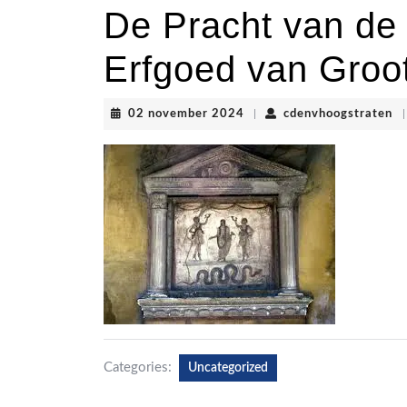
De Pracht van de 
Erfgoed van Groot
02
cd
02 november 2024
|
cdenvhoogstraten
|
november
2024
Categories:
Uncategorized