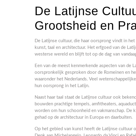
De Latijnse Cultu
Grootsheid en Pr
De Latijnse cultuur, die haar oorsprong vindt in het
kunst, taal en architectuur. Het erfgoed van de Lat
westerse wereld en blijft tot op de dag van vanda
Een van de meest kenmerkende aspecten van de Latij
oorspronkelijk gesproken door de Romeinen en he
waaronder het Nederlands. Veel wetenschappelijke
hun oorsprong in het Latijn.
Naast haar taal staat de Latijnse cultuur ook bek
bouwden prachtige tempels, amfitheaters, aquaduc
worden om hun schoonheid en vakmanschap. De kla
gehad op de architectuur in Europa en daarbuiten.
Op het gebied van kunst heeft de Latijnse cultuur
Denk aan Michelangelo, Leonardo da Vinci en Rafaël