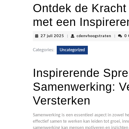
Ontdek de Krach
met een Inspirer
27
cdenvhoo
27 juli 2025
|
cdenvhoogstraten
|
0
juli
2025
Categories:
Uncategorized
Inspirerende Spr
Samenwerking: Ve
Versterken
Samenwerking is een essentieel aspect in zowel het
effectief samen te werken kan leiden tot groei, in
samenwerking kan mensen motiveren en inzichten 