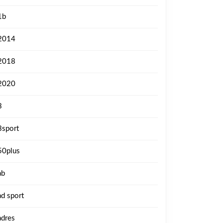
1b
2014
2018
2020
3
3sport
50plus
ab
ad sport
adres