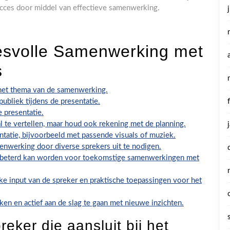
succes door middel van effectieve samenwerking.
esvolle Samenwerking met
s
j het thema van de samenwerking.
publiek tijdens de presentatie.
 presentatie.
l te vertellen, maar houd ook rekening met de planning.
ntatie, bijvoorbeeld met passende visuals of muziek.
enwerking door diverse sprekers uit te nodigen.
erbeterd kan worden voor toekomstige samenwerkingen met
ke input van de spreker en praktische toepassingen voor het
en en actief aan de slag te gaan met nieuwe inzichten.
eker die aansluit bij het