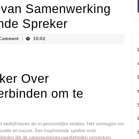
t van Samenwerking
ende Spreker
gstraten
 Comment
|
10:02
eker Over
rbinden om te
 bedrijfsleven als in persoonlijke relaties. Het vermogen om
novatie en succes. Een inspirerende spreker over
bieden die de samenwerkingsvaardigheden versterken.