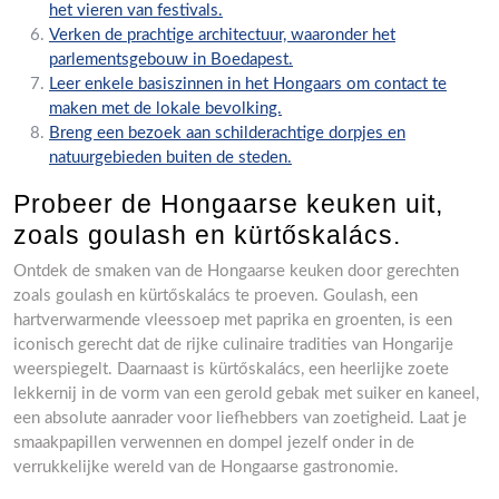
het vieren van festivals.
Verken de prachtige architectuur, waaronder het
parlementsgebouw in Boedapest.
Leer enkele basiszinnen in het Hongaars om contact te
maken met de lokale bevolking.
Breng een bezoek aan schilderachtige dorpjes en
natuurgebieden buiten de steden.
Probeer de Hongaarse keuken uit,
zoals goulash en kürtőskalács.
Ontdek de smaken van de Hongaarse keuken door gerechten
zoals goulash en kürtőskalács te proeven. Goulash, een
hartverwarmende vleessoep met paprika en groenten, is een
iconisch gerecht dat de rijke culinaire tradities van Hongarije
weerspiegelt. Daarnaast is kürtőskalács, een heerlijke zoete
lekkernij in de vorm van een gerold gebak met suiker en kaneel,
een absolute aanrader voor liefhebbers van zoetigheid. Laat je
smaakpapillen verwennen en dompel jezelf onder in de
verrukkelijke wereld van de Hongaarse gastronomie.