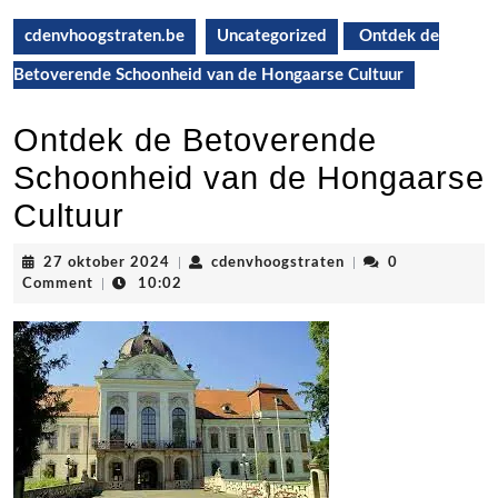
cdenvhoogstraten.be
Uncategorized
Ontdek de
Betoverende Schoonheid van de Hongaarse Cultuur
Ontdek de Betoverende
Schoonheid van de Hongaarse
Cultuur
27
cdenvhoogstraten
27 oktober 2024
|
cdenvhoogstraten
|
0
oktober
Comment
|
10:02
2024