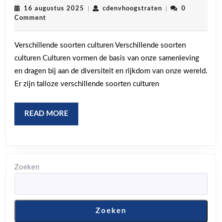
Diversiteit:
16
cdenvhoogstraten
16 augustus 2025
|
cdenvhoogstraten
|
0
augustus
Comment
Ontdek
2025
Verschillende
Verschillende soorten culturen Verschillende soorten
Soorten
culturen Culturen vormen de basis van onze samenleving
Culturen
en dragen bij aan de diversiteit en rijkdom van onze wereld.
Er zijn talloze verschillende soorten culturen
READ
READ MORE
MORE
Zoeken
Zoeken