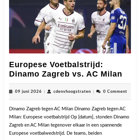
Europese Voetbalstrijd:
Eur
Dinamo Zagreb vs. AC Milan
Voet
Din
09
cdenvhoogstraten
09 juni 2026
|
cdenvhoogstraten
|
0 Comment
juni
Zag
2026
Dinamo Zagreb tegen AC Milan Dinamo Zagreb tegen AC
vs.
Milan: Europese voetbalstrijd Op [datum], stonden Dinamo
AC
Zagreb en AC Milan tegenover elkaar in een spannende
Mila
Europese voetbalwedstrijd. De teams, beiden