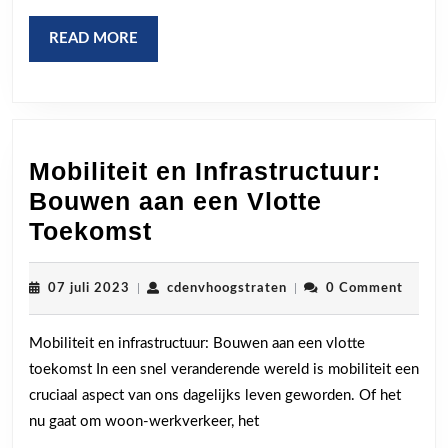
READ
READ MORE
MORE
Mobiliteit en Infrastructuur:
Bouwen aan een Vlotte
Mobiliteit
Toekomst
en
Infrastructuur:
07
cdenvhoogstraten
07 juli 2023
|
cdenvhoogstraten
|
0 Comment
juli
Bouwen
2023
Mobiliteit en infrastructuur: Bouwen aan een vlotte
aan
toekomst In een snel veranderende wereld is mobiliteit een
een
cruciaal aspect van ons dagelijks leven geworden. Of het
Vlotte
nu gaat om woon-werkverkeer, het
Toekomst