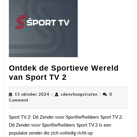
Ontdek de Sportieve Wereld
Ontdek
van Sport TV 2
de
Sportieve
15
cdenvhoogstraten
15 oktober 2024
|
cdenvhoogstraten
|
0
oktober
Comment
Wereld
2024
van
Sport TV 2: Dé Zender voor Sportliefhebbers Sport TV 2:
Sport
Dé Zender voor Sportliefhebbers Sport TV 2 is een
TV
populaire zender die zich volledig richt op