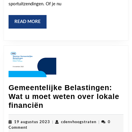
2
sportuitzendingen. Of je nu
READ
READ MORE
MORE
Gemeentelijke Belastingen:
Wat u moet weten over lokale
Gemeentelijke
financiën
Belastingen:
Wat
19
cdenvhoogstraten
19 augustus 2023
|
cdenvhoogstraten
|
0
augustus
Comment
u