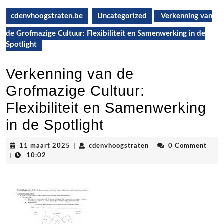
cdenvhoogstraten.be
Uncategorized
Verkenning van
de Grofmazige Cultuur: Flexibiliteit en Samenwerking in de
Spotlight
Verkenning van de
Grofmazige Cultuur:
Flexibiliteit en Samenwerking
in de Spotlight
11
cdenvhoogstraten
11 maart 2025
|
cdenvhoogstraten
|
0 Comment
maart
|
10:02
2025