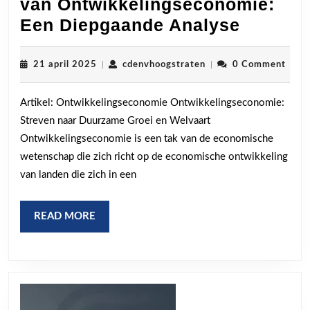
van Ontwikkelingseconomie:
De
Een Diepgaande Analyse
Belangr
Princip
21
cdenvhoogstraten
21 april 2025
|
cdenvhoogstraten
|
0 Comment
april
van
2025
Artikel: Ontwikkelingseconomie Ontwikkelingseconomie:
Ontwikk
Streven naar Duurzame Groei en Welvaart
Een
Ontwikkelingseconomie is een tak van de economische
Diepga
wetenschap die zich richt op de economische ontwikkeling
Analys
van landen die zich in een
READ
READ MORE
MORE