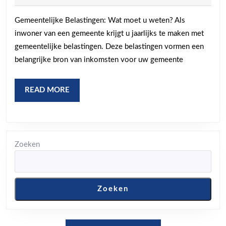
2023
moet
Gemeentelijke Belastingen: Wat moet u weten? Als
weten
inwoner van een gemeente krijgt u jaarlijks te maken met
over
gemeentelijke belastingen. Deze belastingen vormen een
lokale
belangrijke bron van inkomsten voor uw gemeente
financiën
READ
READ MORE
MORE
Zoeken
Zoeken