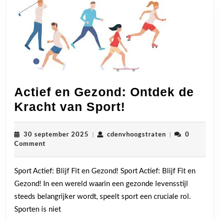
Actief en Gezond: Ontdek de
Actief
Kracht van Sport!
en
Gezond:
30
cdenvhoogstrat
30 september 2025
|
cdenvhoogstraten
|
0
september
Comment
Ontdek
2025
de
Sport Actief: Blijf Fit en Gezond! Sport Actief: Blijf Fit en
Kracht
Gezond! In een wereld waarin een gezonde levensstijl
van
steeds belangrijker wordt, speelt sport een cruciale rol.
Sport!
Sporten is niet