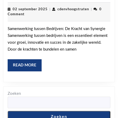
Kracht
van
02
cdenvhoogstrat
02 september 2025
|
cdenvhoogstraten
|
0
september
Comment
Samenwerking
2025
tussen
Samenwerking tussen Bedrijven: De Kracht van Synergie
Bedrijven:
Samenwerking tussen bedrijven is een essentieel element
Synergie
voor groei, innovatie en succes in de zakelijke wereld.
in
Door de krachten te bundelen en samen
Actie
READ
READ MORE
MORE
Zoeken
Zoeken