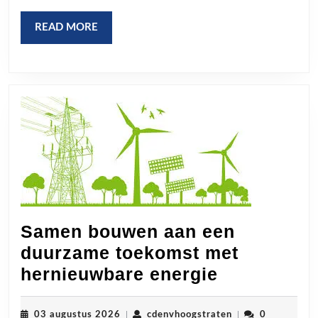
READ
READ MORE
MORE
Samen bouwen aan een
duurzame toekomst met
Samen
hernieuwbare energie
bouwen
aan
03
cdenvhoogstraten
03 augustus 2026
|
cdenvhoogstraten
|
0