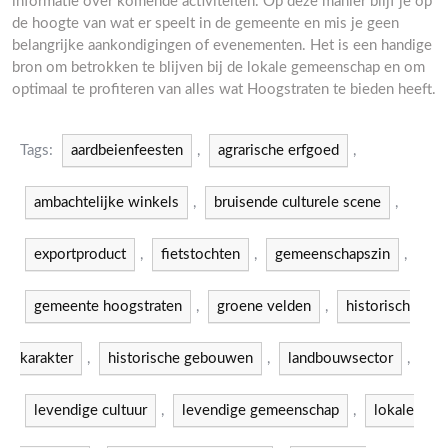
informatie over komende activiteiten. Op deze manier blijf je op
de hoogte van wat er speelt in de gemeente en mis je geen
belangrijke aankondigingen of evenementen. Het is een handige
bron om betrokken te blijven bij de lokale gemeenschap en om
optimaal te profiteren van alles wat Hoogstraten te bieden heeft.
Tags:
aardbeienfeesten
,
agrarische erfgoed
,
ambachtelijke winkels
,
bruisende culturele scene
,
exportproduct
,
fietstochten
,
gemeenschapszin
,
gemeente hoogstraten
,
groene velden
,
historisch
karakter
,
historische gebouwen
,
landbouwsector
,
levendige cultuur
,
levendige gemeenschap
,
lokale