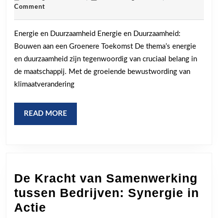
augustus
Comment
een
2026
duurzame
Energie en Duurzaamheid Energie en Duurzaamheid:
toekomst
Bouwen aan een Groenere Toekomst De thema’s energie
met
en duurzaamheid zijn tegenwoordig van cruciaal belang in
hernieuwb
de maatschappij. Met de groeiende bewustwording van
energie
klimaatverandering
READ
READ MORE
MORE
De Kracht van Samenwerking
tussen Bedrijven: Synergie in
De
Actie