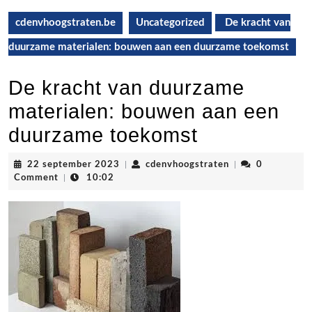
cdenvhoogstraten.be
Uncategorized
De kracht van
duurzame materialen: bouwen aan een duurzame toekomst
De kracht van duurzame
materialen: bouwen aan een
duurzame toekomst
22
cdenvhoogstrate
22 september 2023
|
cdenvhoogstraten
|
0
september
Comment
|
10:02
2023