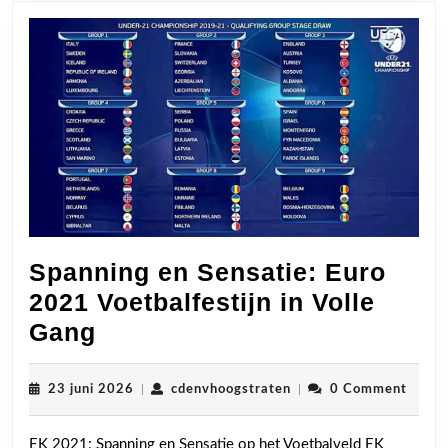
Spanning en Sensatie: Euro
2021 Voetbalfestijn in Volle
Spanning
Gang
en
Sensatie:
23
cdenvhoogstraten
23 juni 2026
|
cdenvhoogstraten
|
0 Comment
juni
Euro
2026
EK 2021: Spanning en Sensatie op het Voetbalveld EK