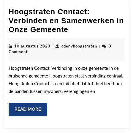
Hoogstraten Contact:
Verbinden en Samenwerken in
Hoogstraten
Onze Gemeente
Contact:
Verbinden
10
cdenvhoogstraten
10 augustus 2023
|
cdenvhoogstraten
|
0
augustus
Comment
en
2023
Samenwerken
Hoogstraten Contact: Verbinding in onze gemeente In de
in
bruisende gemeente Hoogstraten staat verbinding centraal.
Onze
Hoogstraten Contact is een initiatief dat tot doel heeft om
Gemeente
de banden tussen inwoners, verenigingen en
READ
READ MORE
MORE