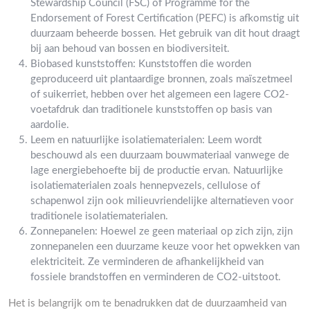
Stewardship Council (FSC) of Programme for the
Endorsement of Forest Certification (PEFC) is afkomstig uit
duurzaam beheerde bossen. Het gebruik van dit hout draagt
bij aan behoud van bossen en biodiversiteit.
Biobased kunststoffen: Kunststoffen die worden
geproduceerd uit plantaardige bronnen, zoals maïszetmeel
of suikerriet, hebben over het algemeen een lagere CO2-
voetafdruk dan traditionele kunststoffen op basis van
aardolie.
Leem en natuurlijke isolatiematerialen: Leem wordt
beschouwd als een duurzaam bouwmateriaal vanwege de
lage energiebehoefte bij de productie ervan. Natuurlijke
isolatiematerialen zoals hennepvezels, cellulose of
schapenwol zijn ook milieuvriendelijke alternatieven voor
traditionele isolatiematerialen.
Zonnepanelen: Hoewel ze geen materiaal op zich zijn, zijn
zonnepanelen een duurzame keuze voor het opwekken van
elektriciteit. Ze verminderen de afhankelijkheid van
fossiele brandstoffen en verminderen de CO2-uitstoot.
Het is belangrijk om te benadrukken dat de duurzaamheid van