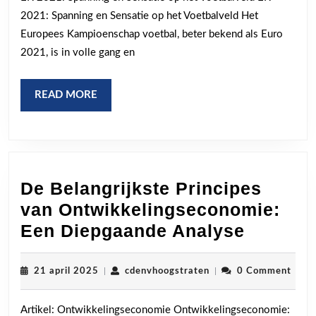
2021
2021: Spanning en Sensatie op het Voetbalveld Het
Voetbalfestijn
Europees Kampioenschap voetbal, beter bekend als Euro
in
2021, is in volle gang en
Volle
Gang
READ
READ MORE
MORE
De Belangrijkste Principes
van Ontwikkelingseconomie:
De
Een Diepgaande Analyse
Belangr
Princip
21
cdenvhoogstraten
21 april 2025
|
cdenvhoogstraten
|
0 Comment
april
van
2025
Artikel: Ontwikkelingseconomie Ontwikkelingseconomie:
Ontwikk