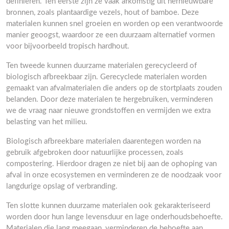
definiëren. Ten eerste zijn ze vaak afkomstig uit hernieuwbare
bronnen, zoals plantaardige vezels, hout of bamboe. Deze
materialen kunnen snel groeien en worden op een verantwoorde
manier geoogst, waardoor ze een duurzaam alternatief vormen
voor bijvoorbeeld tropisch hardhout.
Ten tweede kunnen duurzame materialen gerecycleerd of
biologisch afbreekbaar zijn. Gerecyclede materialen worden
gemaakt van afvalmaterialen die anders op de stortplaats zouden
belanden. Door deze materialen te hergebruiken, verminderen
we de vraag naar nieuwe grondstoffen en vermijden we extra
belasting van het milieu.
Biologisch afbreekbare materialen daarentegen worden na
gebruik afgebroken door natuurlijke processen, zoals
compostering. Hierdoor dragen ze niet bij aan de ophoping van
afval in onze ecosystemen en verminderen ze de noodzaak voor
langdurige opslag of verbranding.
Ten slotte kunnen duurzame materialen ook gekarakteriseerd
worden door hun lange levensduur en lage onderhoudsbehoefte.
Materialen die lang meegaan, verminderen de behoefte aan