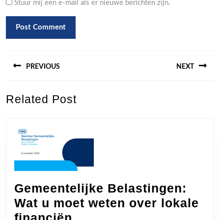
Stuur mij een e-mail als er nieuwe berichten zijn.
Berichtnavigatie
PREVIOUS
NEXT
Previous
Next
Related Post
post:
post:
Gemeentelijke Belastingen:
Wat u moet weten over lokale
Gemeentelijke
financiën