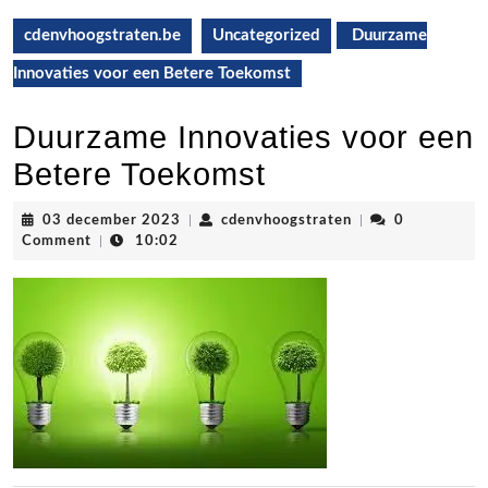
cdenvhoogstraten.be
Uncategorized
Duurzame
Innovaties voor een Betere Toekomst
Duurzame Innovaties voor een
Betere Toekomst
03
cdenvhoogstraten
03 december 2023
|
cdenvhoogstraten
|
0
december
Comment
|
10:02
2023