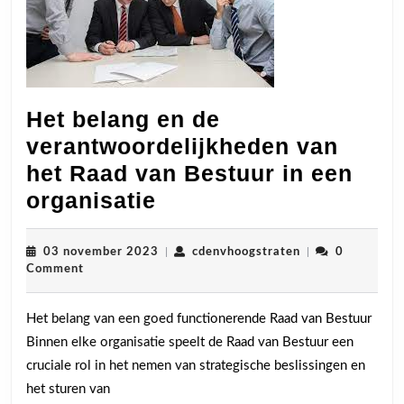
Het belang en de
verantwoordelijkheden van
het Raad van Bestuur in een
Het
organisatie
belang
en
03
cdenvhoogstrate
03 november 2023
|
cdenvhoogstraten
|
0
november
Comment
de
2023
verantwoordelijkhed
Het belang van een goed functionerende Raad van Bestuur
van
Binnen elke organisatie speelt de Raad van Bestuur een
het
cruciale rol in het nemen van strategische beslissingen en
Raad
het sturen van