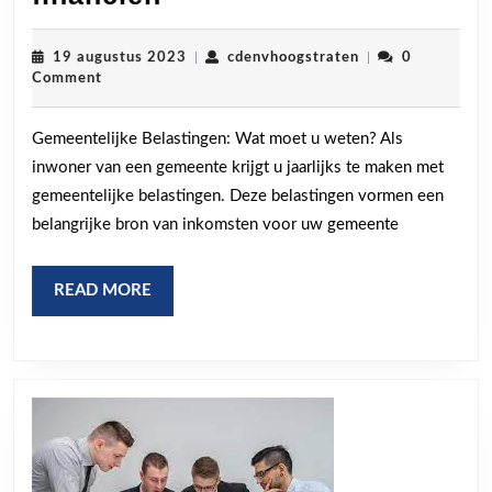
Belastingen:
Wat
19
cdenvhoogstraten
19 augustus 2023
|
cdenvhoogstraten
|
0
augustus
Comment
u
2023
moet
Gemeentelijke Belastingen: Wat moet u weten? Als
weten
inwoner van een gemeente krijgt u jaarlijks te maken met
over
gemeentelijke belastingen. Deze belastingen vormen een
lokale
belangrijke bron van inkomsten voor uw gemeente
financiën
READ
READ MORE
MORE