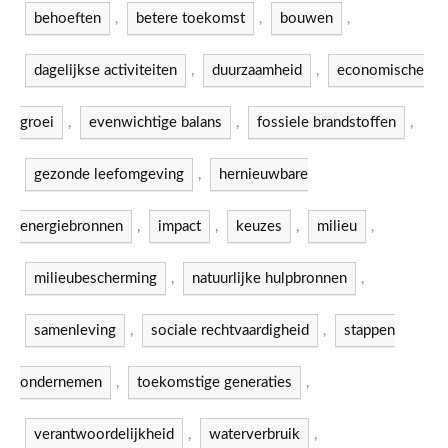
behoeften
,
betere toekomst
,
bouwen
,
dagelijkse activiteiten
,
duurzaamheid
,
economische
groei
,
evenwichtige balans
,
fossiele brandstoffen
,
gezonde leefomgeving
,
hernieuwbare
energiebronnen
,
impact
,
keuzes
,
milieu
,
milieubescherming
,
natuurlijke hulpbronnen
,
samenleving
,
sociale rechtvaardigheid
,
stappen
ondernemen
,
toekomstige generaties
,
verantwoordelijkheid
,
waterverbruik
,