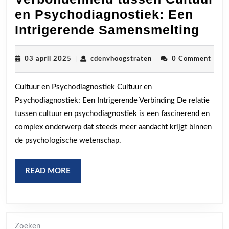
en Psychodiagnostiek: Een
Ver
Intrigerende Samensmelting
tuss
Cult
03
cdenvhoogstraten
03 april 2025
|
cdenvhoogstraten
|
0 Comment
april
en
2025
Cultuur en Psychodiagnostiek Cultuur en
Psyc
Psychodiagnostiek: Een Intrigerende Verbinding De relatie
Een
tussen cultuur en psychodiagnostiek is een fascinerend en
Intr
complex onderwerp dat steeds meer aandacht krijgt binnen
Sam
de psychologische wetenschap.
READ
READ MORE
MORE
Zoeken