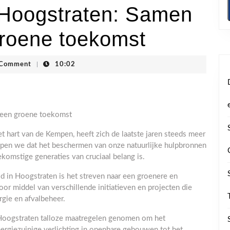
Hoogstraten: Samen
roene toekomst
gstraten
 Comment
|
10:02
 een groene toekomst
 hart van de Kempen, heeft zich de laatste jaren steeds meer
pen we dat het beschermen van onze natuurlijke hulpbronnen
komstige generaties van cruciaal belang is.
d in Hoogstraten is het streven naar een groenere en
oor middel van verschillende initiatieven en projecten die
rgie en afvalbeheer.
 Hoogstraten talloze maatregelen genomen om het
nergiezuinige verlichting in openbare gebouwen tot het