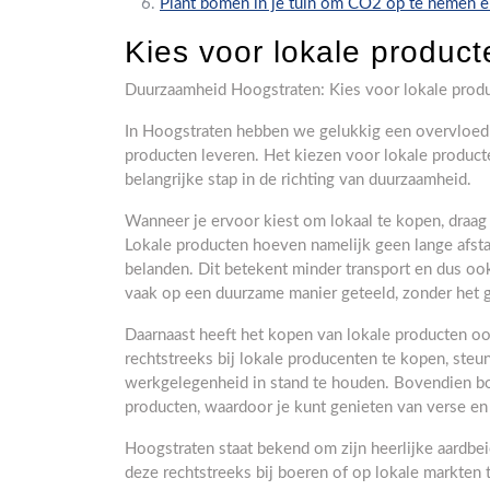
Plant bomen in je tuin om CO2 op te nemen e
Kies voor lokale produc
Duurzaamheid Hoogstraten: Kies voor lokale produ
In Hoogstraten hebben we gelukkig een overvloed
producten leveren. Het kiezen voor lokale product
belangrijke stap in de richting van duurzaamheid.
Wanneer je ervoor kiest om lokaal te kopen, draag 
Lokale producten hoeven namelijk geen lange afsta
belanden. Dit betekent minder transport en dus o
vaak op een duurzame manier geteeld, zonder het g
Daarnaast heeft het kopen van lokale producten o
rechtstreeks bij lokale producenten te kopen, ste
werkgelegenheid in stand te houden. Bovendien b
producten, waardoor je kunt genieten van verse en
Hoogstraten staat bekend om zijn heerlijke aardb
deze rechtstreeks bij boeren of op lokale markten t