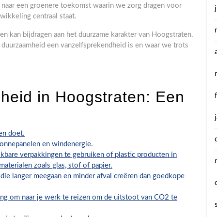
n naar een groenere toekomst waarin we zorg dragen voor
ikkeling centraal staat.
en kan bijdragen aan het duurzame karakter van Hoogstraten.
uurzaamheid een vanzelfsprekendheid is en waar we trots
heid in Hoogstraten: Een
en doet.
zonnepanelen en windenergie.
ikbare verpakkingen te gebruiken of plastic producten in
terialen zoals glas, stof of papier.
die langer meegaan en minder afval creëren dan goedkope
ing om naar je werk te reizen om de uitstoot van CO2 te