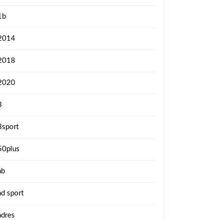
1b
2014
2018
2020
3
3sport
50plus
ab
ad sport
adres