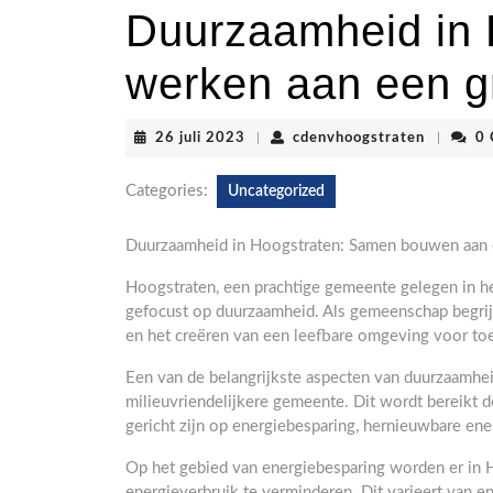
Duurzaamheid in 
werken aan een g
26
cdenvhoo
26 juli 2023
|
cdenvhoogstraten
|
0
juli
2023
Categories:
Uncategorized
Duurzaamheid in Hoogstraten: Samen bouwen aan
Hoogstraten, een prachtige gemeente gelegen in het
gefocust op duurzaamheid. Als gemeenschap begrij
en het creëren van een leefbare omgeving voor toe
Een van de belangrijkste aspecten van duurzaamhei
milieuvriendelijkere gemeente. Dit wordt bereikt d
gericht zijn op energiebesparing, hernieuwbare ene
Op het gebied van energiebesparing worden er in
energieverbruik te verminderen. Dit varieert van e