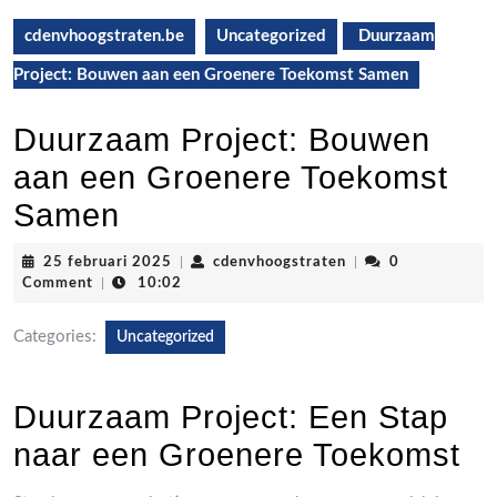
cdenvhoogstraten.be
Uncategorized
Duurzaam
Project: Bouwen aan een Groenere Toekomst Samen
Duurzaam Project: Bouwen
aan een Groenere Toekomst
Samen
25
cdenvhoogstraten
25 februari 2025
|
cdenvhoogstraten
|
0
februari
Comment
|
10:02
2025
Categories:
Uncategorized
Duurzaam Project: Een Stap
naar een Groenere Toekomst