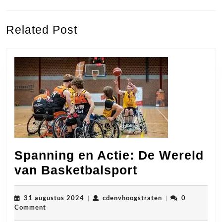
Previous
Next
Related Post
post:
post:
Spanning en Actie: De Wereld
Spanning
van Basketbalsport
en
Actie:
31
cdenvhoogstraten
31 augustus 2024
|
cdenvhoogstraten
|
0
augustus
Comment
De
2024