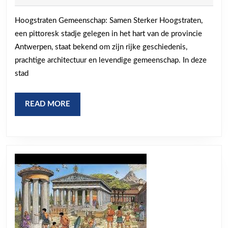
2023
aan
Hoogstraten Gemeenschap: Samen Sterker Hoogstraten,
een
een pittoresk stadje gelegen in het hart van de provincie
bloeiende
Antwerpen, staat bekend om zijn rijke geschiedenis,
toekomst
prachtige architectuur en levendige gemeenschap. In deze
stad
READ
READ MORE
MORE