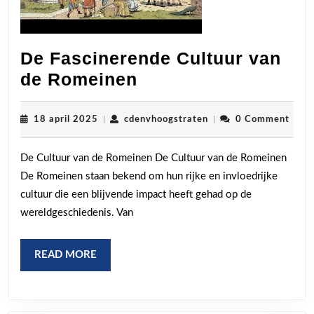
De Fascinerende Cultuur van
De
de Romeinen
Fascinerende
Cultuur
18
cdenvhoogstraten
18 april 2025
|
cdenvhoogstraten
|
0 Comment
april
van
2025
De Cultuur van de Romeinen De Cultuur van de Romeinen
de
De Romeinen staan bekend om hun rijke en invloedrijke
Romeinen
cultuur die een blijvende impact heeft gehad op de
wereldgeschiedenis. Van
READ
READ MORE
MORE