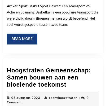
Wereld
Artikel: Sport Basket Sport Basket: Een Teamsport Vol
van
Actie en Spanning Basketbal is een populaire teamsport die
Basketbalspo
wereldwijd door miljoenen mensen wordt beoefend. Het
spel wordt gespeeld tussen twee teams
READ
READ MORE
MORE
Hoogstraten Gemeenschap:
Samen bouwen aan een
Hoogstraten
bloeiende toekomst
Gemeenscha
Samen
03
cdenvhoogstraten
03 augustus 2023
|
cdenvhoogstraten
|
0
augustus
Comment
bouwen