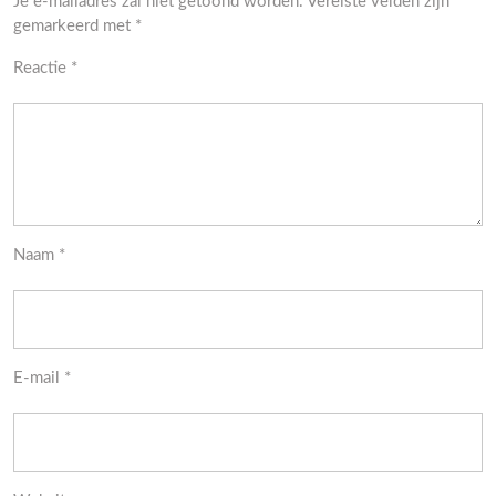
Je e-mailadres zal niet getoond worden.
Vereiste velden zijn
gemarkeerd met
*
Reactie
*
Naam
*
E-mail
*