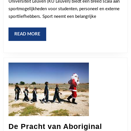
Universiteit Leuven (KU Leuven) biedt een breed scala aan
Diver
sportmogelijkheden voor studenten, personeel en externe
Sport
sportliefhebbers. Sport neemt een belangrijke
op
de
READ
READ MORE
MORE
Camp
De Pracht van Aboriginal