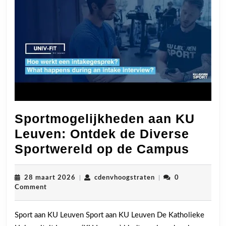
Sportmogelijkheden aan KU
Leuven: Ontdek de Diverse
Sport
Sportwereld op de Campus
aan
KU
28
cdenvhoogstraten
28 maart 2026
|
cdenvhoogstraten
|
0
maart
Comment
Leuve
2026
Ontd
Sport aan KU Leuven Sport aan KU Leuven De Katholieke
de