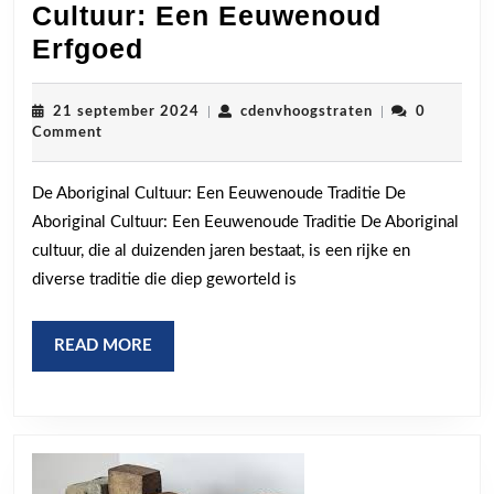
Cultuur: Een Eeuwenoud
De
Erfgoed
Pracht
van
21
cdenvhoogstrat
21 september 2024
|
cdenvhoogstraten
|
0
september
Comment
Aboriginal
2024
Cultuur:
De Aboriginal Cultuur: Een Eeuwenoude Traditie De
Een
Aboriginal Cultuur: Een Eeuwenoude Traditie De Aboriginal
Eeuwenoud
cultuur, die al duizenden jaren bestaat, is een rijke en
Erfgoed
diverse traditie die diep geworteld is
READ
READ MORE
MORE