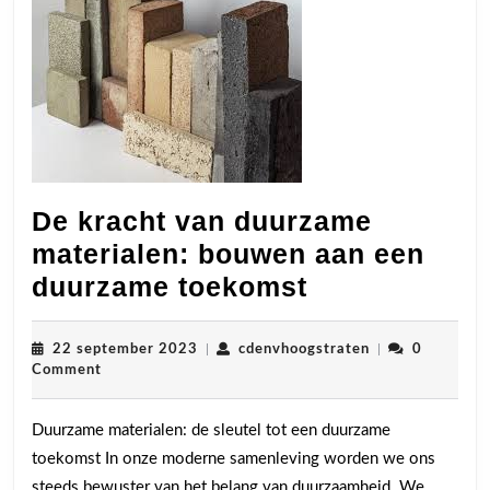
De kracht van duurzame
materialen: bouwen aan een
De
duurzame toekomst
kracht
van
22
cdenvhoogstrat
22 september 2023
|
cdenvhoogstraten
|
0
september
Comment
duurzame
2023
materialen:
Duurzame materialen: de sleutel tot een duurzame
bouwen
toekomst In onze moderne samenleving worden we ons
aan
steeds bewuster van het belang van duurzaamheid. We