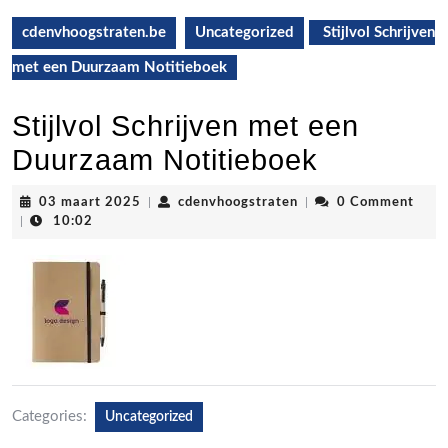
cdenvhoogstraten.be
Uncategorized
Stijlvol Schrijven
met een Duurzaam Notitieboek
Stijlvol Schrijven met een
Duurzaam Notitieboek
03
cdenvhoogstraten
03 maart 2025
|
cdenvhoogstraten
|
0 Comment
maart
|
10:02
2025
Categories:
Uncategorized