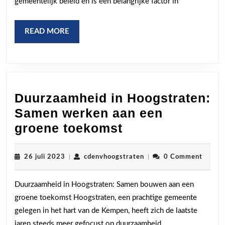
gemeentelijk beleid en is een belangrijke factor in
READ
READ MORE
MORE
Duurzaamheid in Hoogstraten:
Samen werken aan een
Duurzaamheid
groene toekomst
in
Hoogstraten:
26
cdenvhoogstraten
26 juli 2023
|
cdenvhoogstraten
|
0 Comment
juli
Samen
2023
Duurzaamheid in Hoogstraten: Samen bouwen aan een
werken
groene toekomst Hoogstraten, een prachtige gemeente
aan
gelegen in het hart van de Kempen, heeft zich de laatste
een
jaren steeds meer gefocust op duurzaamheid.