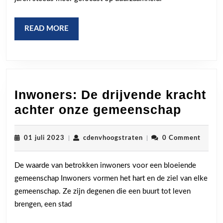
groene
toekomst
READ
READ MORE
MORE
Inwoners: De drijvende kracht
Inwone
achter onze gemeenschap
De
drijve
01
cdenvhoogstraten
01 juli 2023
|
cdenvhoogstraten
|
0 Comment
juli
kracht
2023
De waarde van betrokken inwoners voor een bloeiende
achter
gemeenschap Inwoners vormen het hart en de ziel van elke
onze
gemeenschap. Ze zijn degenen die een buurt tot leven
gemee
brengen, een stad