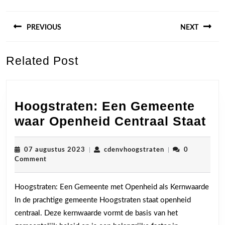
Berichtnavigatie
PREVIOUS
NEXT
Previous
Next
Related Post
post:
post:
Hoogstraten: Een Gemeente
Ho
waar Openheid Centraal Staat
Ee
Ge
07
cdenvhoogstraten
07 augustus 2023
|
cdenvhoogstraten
|
0
augustus
Comment
wa
2023
Op
Hoogstraten: Een Gemeente met Openheid als Kernwaarde
Ce
In de prachtige gemeente Hoogstraten staat openheid
St
centraal. Deze kernwaarde vormt de basis van het