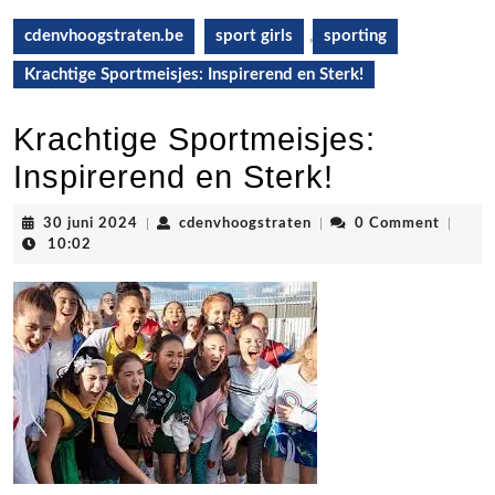
cdenvhoogstraten.be
sport girls
,
sporting
Krachtige Sportmeisjes: Inspirerend en Sterk!
Krachtige Sportmeisjes:
Inspirerend en Sterk!
30
cdenvhoogstraten
30 juni 2024
|
cdenvhoogstraten
|
0 Comment
|
juni
10:02
2024