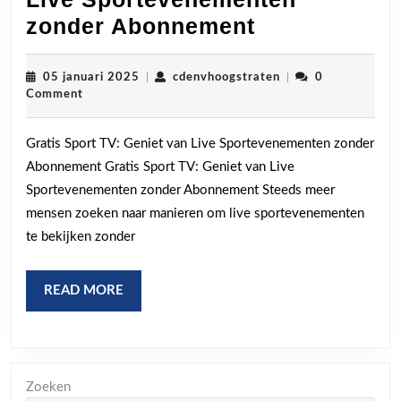
Geniet
zonder Abonnement
van
Gratis
05
cdenvhoogstraten
05 januari 2025
|
cdenvhoogstraten
|
0
januari
Comment
Sport
2025
TV:
Gratis Sport TV: Geniet van Live Sportevenementen zonder
Live
Abonnement Gratis Sport TV: Geniet van Live
Sportevene
Sportevenementen zonder Abonnement Steeds meer
zonder
mensen zoeken naar manieren om live sportevenementen
Abonnement
te bekijken zonder
READ
READ MORE
MORE
Zoeken