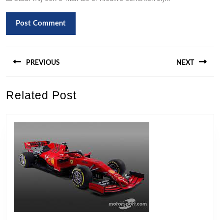
Berichtnavigatie
PREVIOUS
NEXT
Previous
Next
Related Post
post:
post: