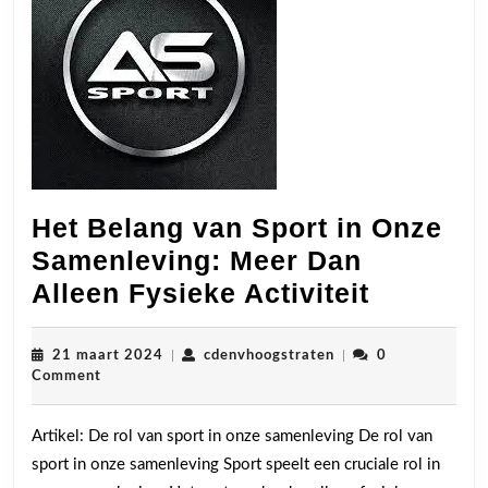
Het Belang van Sport in Onze
Samenleving: Meer Dan
Het
Alleen Fysieke Activiteit
Belang
van
21
cdenvhoogstraten
21 maart 2024
|
cdenvhoogstraten
|
0
maart
Comment
Sport
2024
in
Artikel: De rol van sport in onze samenleving De rol van
Onze
sport in onze samenleving Sport speelt een cruciale rol in
Samenle