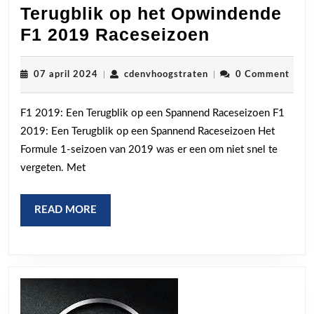
Terugblik op het Opwindende
Terugblik
F1 2019 Raceseizoen
op
het
07
cdenvhoogstraten
07 april 2024
|
cdenvhoogstraten
|
0 Comment
april
Opwindend
2024
F1 2019: Een Terugblik op een Spannend Raceseizoen F1
F1
2019: Een Terugblik op een Spannend Raceseizoen Het
2019
Formule 1-seizoen van 2019 was er een om niet snel te
Raceseizoe
vergeten. Met
READ
READ MORE
MORE