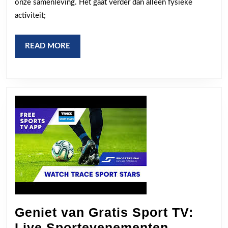
onze samenleving. Het gaat verder dan alleen fysieke
Meer
activiteit;
Dan
Alleen
READ
READ MORE
MORE
Fysieke
Activitei
Geniet van Gratis Sport TV:
Live Sportevenementen