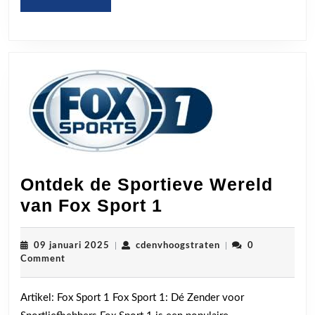
MORE
fans
Ontdek de Sportieve Wereld
Ontdek
van Fox Sport 1
de
Sportieve
09
cdenvhoogstraten
09 januari 2025
|
cdenvhoogstraten
|
0
januari
Comment
Wereld
2025
van
Artikel: Fox Sport 1 Fox Sport 1: Dé Zender voor
Fox