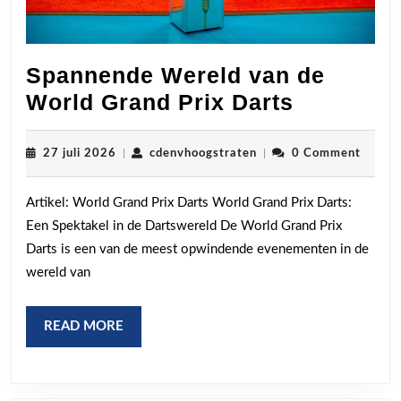
Spannende Wereld van de
Spannen
World Grand Prix Darts
Wereld
van
27
cdenvhoogstraten
27 juli 2026
|
cdenvhoogstraten
|
0 Comment
juli
de
2026
Artikel: World Grand Prix Darts World Grand Prix Darts:
World
Een Spektakel in de Dartswereld De World Grand Prix
Grand
Darts is een van de meest opwindende evenementen in de
Prix
wereld van
Darts
READ
READ MORE
MORE