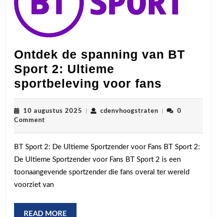
Ontdek de spanning van BT
Sport 2: Ultieme
Ontdek
sportbeleving voor fans
de
spannin
10
cdenvhoogstraten
10 augustus 2025
|
cdenvhoogstraten
|
0
augustus
Comment
van
2025
BT
BT Sport 2: De Ultieme Sportzender voor Fans BT Sport 2:
Sport
De Ultieme Sportzender voor Fans BT Sport 2 is een
2:
toonaangevende sportzender die fans overal ter wereld
Ultieme
voorziet van
sportbel
voor
READ
READ MORE