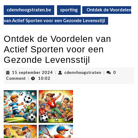
cdenvhoogstraten.be
sporting
Ontdek de Voordelen
van Actief Sporten voor een Gezonde Levensstijl
Ontdek de Voordelen van
Actief Sporten voor een
Gezonde Levensstijl
15
cdenvhoogstrate
15 september 2024
|
cdenvhoogstraten
|
0
september
Comment
|
10:02
2024