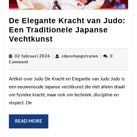
De Elegante Kracht van Judo:
Een Traditionele Japanse
De
Vechtkunst
Elegante
Kracht
02
cdenvhoogstraten
02 februari 2026
|
cdenvhoogstraten
|
0
februari
Comment
van
2026
Judo:
Artikel over Judo De Kracht en Elegantie van Judo Judo is
Een
een eeuwenoude Japanse vechtkunst die niet alleen draait
Traditionele
om fysieke kracht, maar ook om techniek, discipline en
Japanse
respect. De
Vechtkunst
READ
READ MORE
MORE