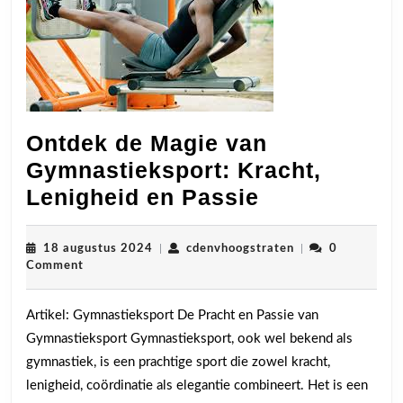
Ontdek de Magie van
Gymnastieksport: Kracht,
Ontdek
Lenigheid en Passie
de
Magie
18
cdenvhoogstraten
18 augustus 2024
|
cdenvhoogstraten
|
0
augustus
Comment
van
2024
Gymnastieks
Artikel: Gymnastieksport De Pracht en Passie van
Kracht,
Gymnastieksport Gymnastieksport, ook wel bekend als
Lenigheid
gymnastiek, is een prachtige sport die zowel kracht,
en
lenigheid, coördinatie als elegantie combineert. Het is een