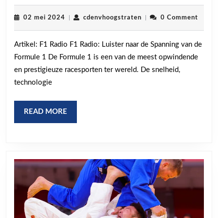
de
Opwinding
02
cdenvhoogstraten
02 mei 2024
|
cdenvhoogstraten
|
0 Comment
mei
van
2024
Artikel: F1 Radio F1 Radio: Luister naar de Spanning van de
F1
Formule 1 De Formule 1 is een van de meest opwindende
Radio:
en prestigieuze racesporten ter wereld. De snelheid,
Luister
technologie
Live
naar
READ
READ MORE
de
MORE
Formule
1
Actie!