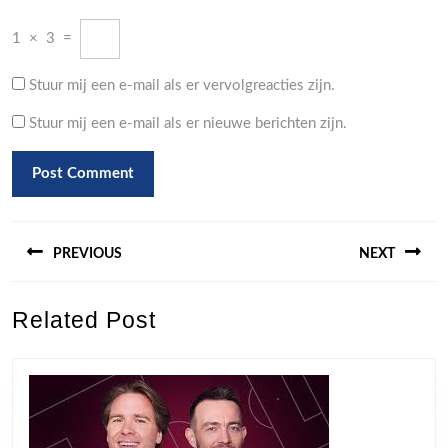
1
×
3
=
Stuur mij een e-mail als er vervolgreacties zijn.
Stuur mij een e-mail als er nieuwe berichten zijn.
Berichtnavigatie
PREVIOUS
NEXT
Previous
Next
Related Post
post:
post: