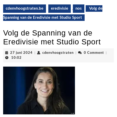
cdenvhoogstraten.be
eredivisie
,
nos
Volg de
Spanning van de Eredivisie met Studio Sport
Volg de Spanning van de
Eredivisie met Studio Sport
27
cdenvhoogstraten
27 juni 2024
|
cdenvhoogstraten
|
0 Comment
|
juni
10:02
2024