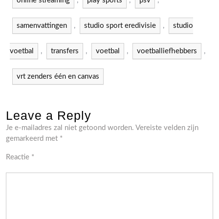
online streaming
,
play sports
,
psv
,
samenvattingen
,
studio sport eredivisie
,
studio
voetbal
,
transfers
,
voetbal
,
voetballiefhebbers
,
vrt zenders één en canvas
Leave a Reply
Je e-mailadres zal niet getoond worden.
Vereiste velden zijn
gemarkeerd met
*
Reactie
*