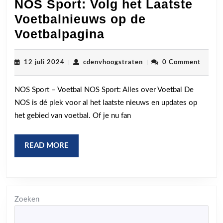
NOS Sport: Volg het Laatste
Voetbalnieuws op de
NOS
Voetbalpagina
Sport:
Volg
12
cdenvhoogstraten
12 juli 2024
|
cdenvhoogstraten
|
0 Comment
juli
het
2024
NOS Sport – Voetbal NOS Sport: Alles over Voetbal De
Laatste
NOS is dé plek voor al het laatste nieuws en updates op
Voetbalnieuws
het gebied van voetbal. Of je nu fan
op
de
READ
READ MORE
Voetbalpagina
MORE
Zoeken