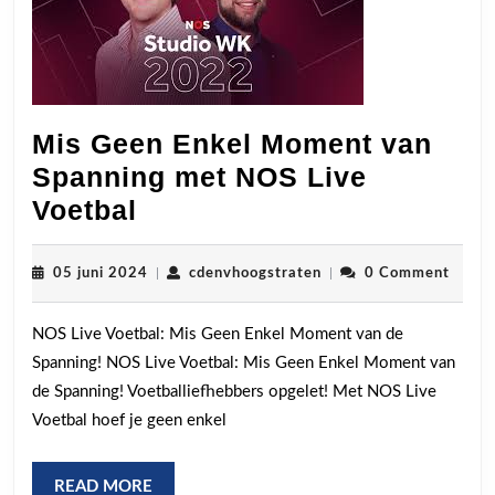
Mis Geen Enkel Moment van
Spanning met NOS Live
Mis
Voetbal
Geen
Enkel
05
cdenvhoogstraten
05 juni 2024
|
cdenvhoogstraten
|
0 Comment
juni
Moment
2024
NOS Live Voetbal: Mis Geen Enkel Moment van de
van
Spanning! NOS Live Voetbal: Mis Geen Enkel Moment van
Spanning
de Spanning! Voetballiefhebbers opgelet! Met NOS Live
met
Voetbal hoef je geen enkel
NOS
Live
READ
READ MORE