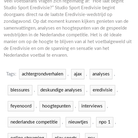
Veel voetbalfans vragen zich regelmatig af: “Hoe laat begint
Studio Sport Eredivisie?” Studio Sport Eredivisie begint
doorgaans direct na de laatste Eredivisie-wedstrijd op
zondagavond. Op dat moment kunnen kijkers genieten van de
samenvattingen, analyses en hoogtepunten van de gespeelde
wedstrijden in de Nederlandse competitie. Het is dé ideale
manier om op de hoogte te blijven van al het voetbalgeweld uit
de Eredivisie en om de spanning en sensatie van het
Nederlandse voetbal te ervaren.
Tags:
achtergrondverhalen
,
ajax
,
analyses
,
blessures
,
deskundige analyses
,
eredivisie
,
feyenoord
,
hoogtepunten
,
interviews
,
nederlandse competitie
,
nieuwtjes
,
npo 1
,