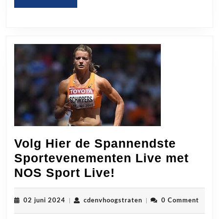
Voetbal
MORE
Volg Hier de Spannendste
Sportevenementen Live met
Volg
NOS Sport Live!
Hier
de
02
cdenvhoogstraten
02 juni 2024
|
cdenvhoogstraten
|
0 Comment
juni
Spannendste
2024