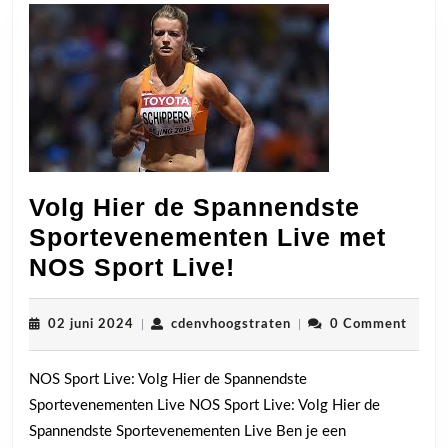
Volg Hier de Spannendste
Sportevenementen Live met
Volg
NOS Sport Live!
Hier
de
02
cdenvhoogstraten
02 juni 2024
|
cdenvhoogstraten
|
0 Comment
juni
Spannendste
2024
NOS Sport Live: Volg Hier de Spannendste
Sportevenement
Sportevenementen Live NOS Sport Live: Volg Hier de
Live
Spannendste Sportevenementen Live Ben je een
met