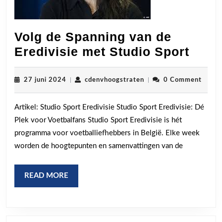
Volg de Spanning van de
Volg
Eredivisie met Studio Sport
de
Span
27
cdenvhoogstraten
27 juni 2024
|
cdenvhoogstraten
|
0 Comment
juni
van
2024
Artikel: Studio Sport Eredivisie Studio Sport Eredivisie: Dé
de
Plek voor Voetbalfans Studio Sport Eredivisie is hét
Eredi
programma voor voetballiefhebbers in België. Elke week
met
worden de hoogtepunten en samenvattingen van de
Stud
Spor
READ
READ MORE
MORE