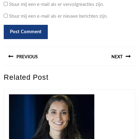
Stuur mij een e-mail als er vervolgreacties zijn.
Stuur mij een e-mail als er nieuwe berichten zijn.
Berichtnavigatie
PREVIOUS
NEXT
Previous
Next
Related Post
post:
post: