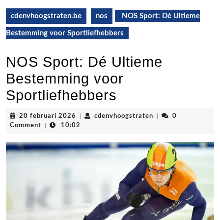
cdenvhoogstraten.be
nos
NOS Sport: Dé Ultieme
Bestemming voor Sportliefhebbers
NOS Sport: Dé Ultieme
Bestemming voor
Sportliefhebbers
20
cdenvhoogstraten
20 februari 2026
|
cdenvhoogstraten
|
0
februari
Comment
|
10:02
2026