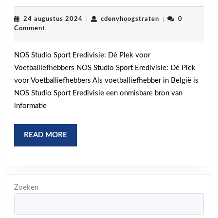
Studio
Sport
24
cdenvhoogstraten
24 augustus 2024
|
cdenvhoogstraten
|
0
augustus
Comment
Eredivis
2024
Volg
NOS Studio Sport Eredivisie: Dé Plek voor
de
Voetballiefhebbers NOS Studio Sport Eredivisie: Dé Plek
Spannin
voor Voetballiefhebbers Als voetballiefhebber in België is
van
NOS Studio Sport Eredivisie een onmisbare bron van
het
informatie
Nederla
Topvoet
READ
READ MORE
MORE
Zoeken