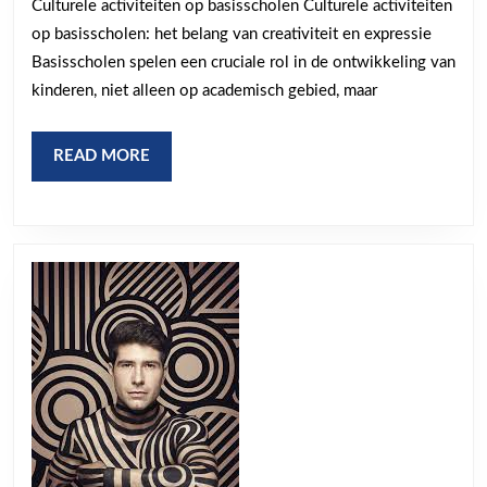
Culturele activiteiten op basisscholen Culturele activiteiten
act
op basisscholen: het belang van creativiteit en expressie
op
Basisscholen spelen een cruciale rol in de ontwikkeling van
de
kinderen, niet alleen op academisch gebied, maar
ba
READ
READ MORE
MORE