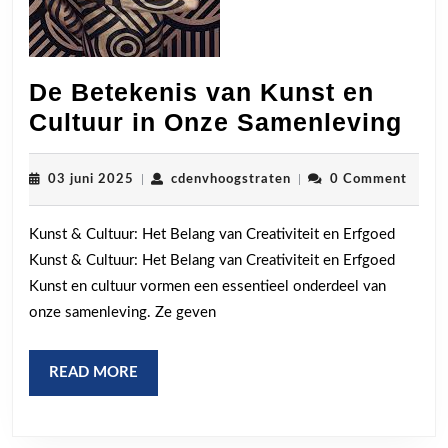
De Betekenis van Kunst en
De
Cultuur in Onze Samenleving
Bet
van
03
cdenvhoogstraten
03 juni 2025
|
cdenvhoogstraten
|
0 Comment
juni
Kun
2025
Kunst & Cultuur: Het Belang van Creativiteit en Erfgoed
en
Kunst & Cultuur: Het Belang van Creativiteit en Erfgoed
Cul
Kunst en cultuur vormen een essentieel onderdeel van
in
onze samenleving. Ze geven
On
Sam
READ
READ MORE
MORE