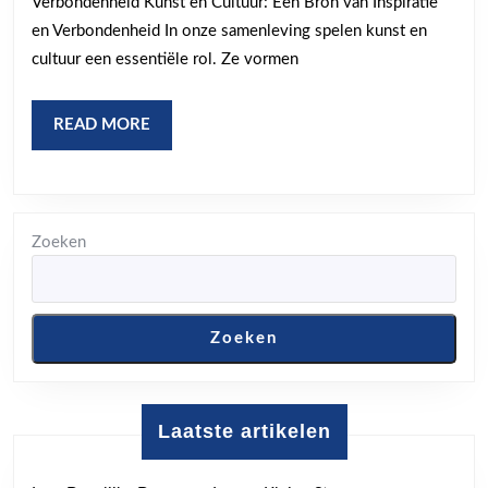
Verbondenheid Kunst en Cultuur: Een Bron van Inspiratie
en
en Verbondenheid In onze samenleving spelen kunst en
Cultuur
cultuur een essentiële rol. Ze vormen
READ
READ MORE
MORE
Zoeken
Zoeken
Laatste artikelen