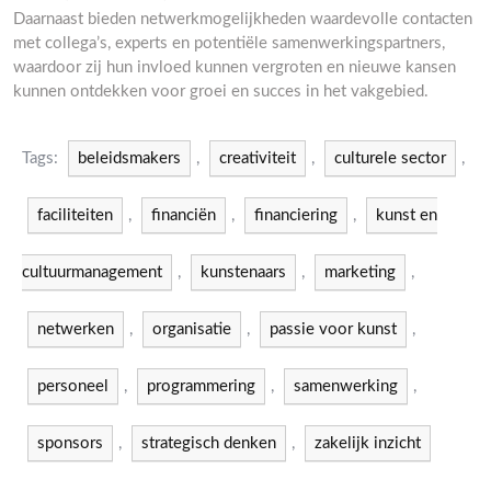
Daarnaast bieden netwerkmogelijkheden waardevolle contacten
met collega’s, experts en potentiële samenwerkingspartners,
waardoor zij hun invloed kunnen vergroten en nieuwe kansen
kunnen ontdekken voor groei en succes in het vakgebied.
Tags:
beleidsmakers
,
creativiteit
,
culturele sector
,
faciliteiten
,
financiën
,
financiering
,
kunst en
cultuurmanagement
,
kunstenaars
,
marketing
,
netwerken
,
organisatie
,
passie voor kunst
,
personeel
,
programmering
,
samenwerking
,
sponsors
,
strategisch denken
,
zakelijk inzicht