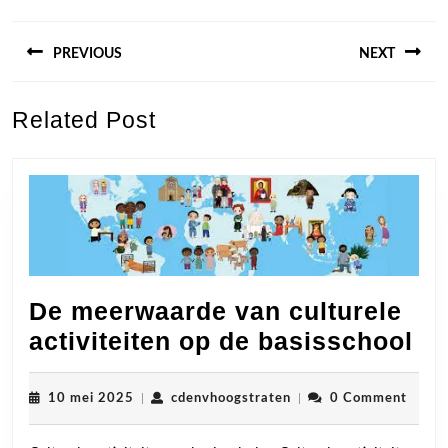
Berichtnavigatie
PREVIOUS
NEXT
Previous
Next
Related Post
post:
post:
De meerwaarde van culturele
De
activiteiten op de basisschool
me
va
10
cdenvhoogstraten
10 mei 2025
|
cdenvhoogstraten
|
0 Comment
mei
cu
2025