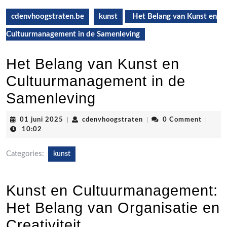
cdenvhoogstraten.be
kunst
Het Belang van Kunst en
Cultuurmanagement in de Samenleving
Het Belang van Kunst en
Cultuurmanagement in de
Samenleving
01
cdenvhoogstraten
01 juni 2025
|
cdenvhoogstraten
|
0 Comment
|
juni
10:02
2025
Categories:
kunst
Kunst en Cultuurmanagement:
Het Belang van Organisatie en
Creativiteit