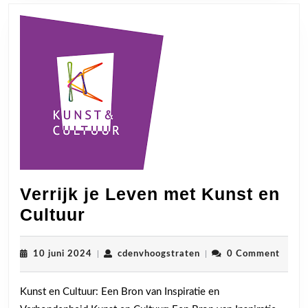
Verrijk je Leven met Kunst en
Verrijk
Cultuur
je
Leven
10
cdenvhoogstraten
10 juni 2024
|
cdenvhoogstraten
|
0 Comment
juni
met
2024
Kunst en Cultuur: Een Bron van Inspiratie en
Kunst