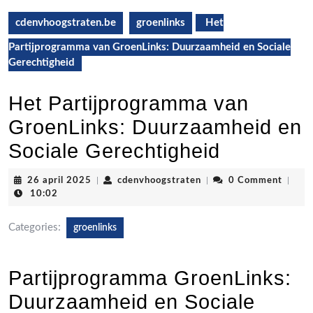
cdenvhoogstraten.be
groenlinks
Het
Partijprogramma van GroenLinks: Duurzaamheid en Sociale
Gerechtigheid
Het Partijprogramma van
GroenLinks: Duurzaamheid en
Sociale Gerechtigheid
26
cdenvhoogstraten
26 april 2025
|
cdenvhoogstraten
|
0 Comment
|
april
10:02
2025
Categories:
groenlinks
Partijprogramma GroenLinks:
Duurzaamheid en Sociale