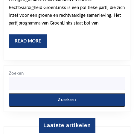
Recht
Rechtvaardigheid GroenLinks is een politieke partij die zich
in
inzet voor een groene en rechtvaardige samenleving. Het
Belgi
partijprogramma van GroenLinks staat bol van
READ
READ MORE
MORE
Zoeken
Zoeken
Laatste artikelen