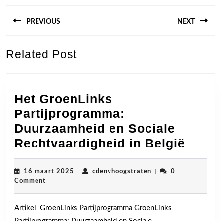
Berichtnavigatie
PREVIOUS
NEXT
Previous
Next
Related Post
post:
post:
Het GroenLinks
Partijprogramma:
Duurzaamheid en Sociale
Het
Rechtvaardigheid in België
Groen
Parti
16
cdenvhoogstraten
16 maart 2025
|
cdenvhoogstraten
|
0
maart
Comment
Duur
2025
en
Artikel: GroenLinks Partijprogramma GroenLinks
Socia
Partijprogramma: Duurzaamheid en Sociale