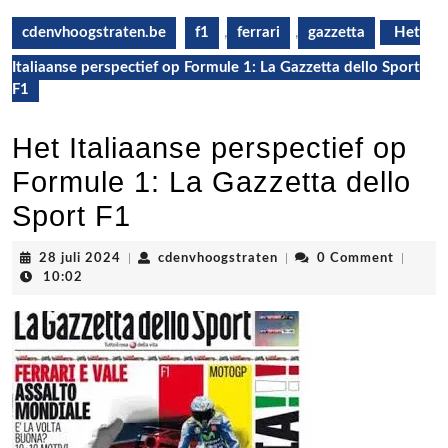
cdenvhoogstraten.be
f1
,
ferrari
,
gazzetta
Het
Italiaanse perspectief op Formule 1: La Gazzetta dello Sport
F1
Het Italiaanse perspectief op
Formule 1: La Gazzetta dello
Sport F1
28
cdenvhoogstraten
28 juli 2024
|
cdenvhoogstraten
|
0 Comment
|
juli
10:02
2024