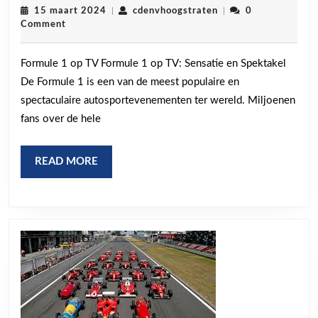
1
15
cdenvhoogstraten
15 maart 2024
|
cdenvhoogstraten
|
0
maart
Comment
Races
2024
Live
Formule 1 op TV Formule 1 op TV: Sensatie en Spektakel
op
De Formule 1 is een van de meest populaire en
TV:
spectaculaire autosportevenementen ter wereld. Miljoenen
Mis
fans over de hele
Geen
Seconde
READ
READ MORE
MORE
van
de
Actie!