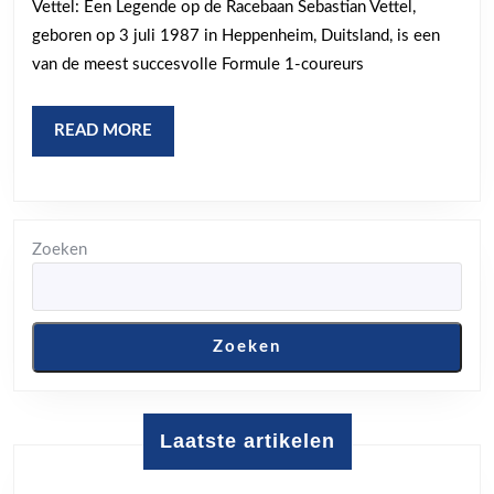
Vettel: Een Legende op de Racebaan Sebastian Vettel,
de
geboren op 3 juli 1987 in Heppenheim, Duitsland, is een
racebaan
van de meest succesvolle Formule 1-coureurs
READ
READ MORE
MORE
Zoeken
Zoeken
Laatste artikelen