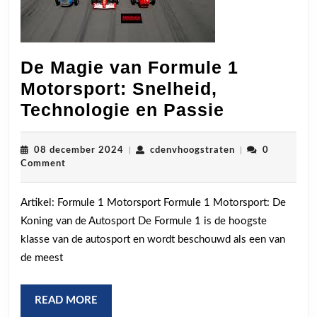
De Magie van Formule 1
Motorsport: Snelheid,
De
Technologie en Passie
Magie
van
08
cdenvhoogstrate
08 december 2024
|
cdenvhoogstraten
|
0
december
Comment
Formule
2024
1
Artikel: Formule 1 Motorsport Formule 1 Motorsport: De
Motorspor
Koning van de Autosport De Formule 1 is de hoogste
Snelheid,
klasse van de autosport en wordt beschouwd als een van
Technolog
de meest
en
Passie
READ
READ MORE
MORE