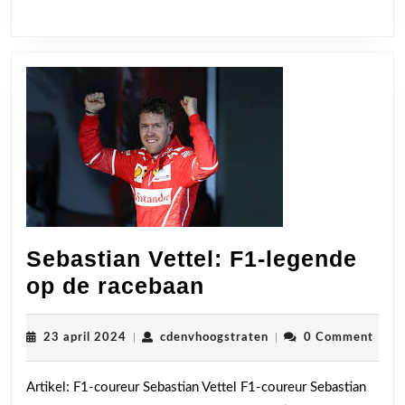
Sebastian Vettel: F1-legende
Sebastian
op de racebaan
Vettel:
F1-
23
cdenvhoogstraten
23 april 2024
|
cdenvhoogstraten
|
0 Comment
april
legende
2024
Artikel: F1-coureur Sebastian Vettel F1-coureur Sebastian
op