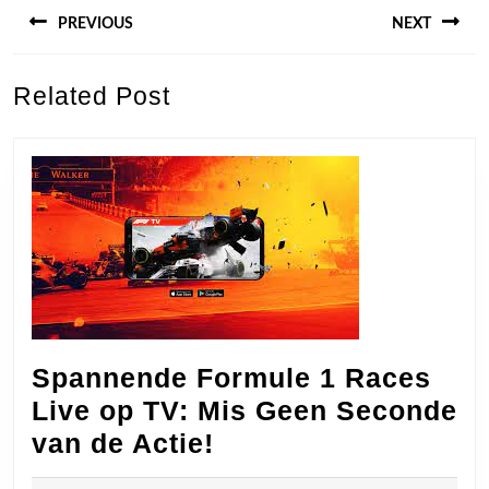
PREVIOUS
NEXT
Previous
Next
Related Post
post:
post:
Spannende Formule 1 Races
Live op TV: Mis Geen Seconde
Spannende
van de Actie!
Formule