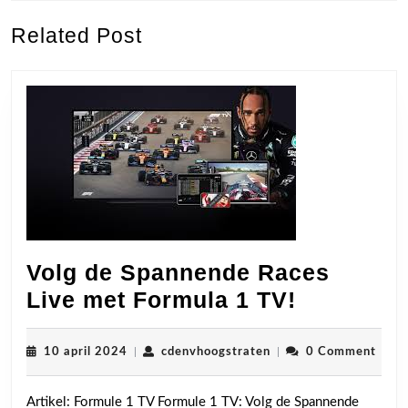
Previous
Next
Related Post
post:
post:
Volg de Spannende Races
Volg
Live met Formula 1 TV!
de
Spannen
10
cdenvhoogstraten
10 april 2024
|
cdenvhoogstraten
|
0 Comment
april
Races
2024
Artikel: Formule 1 TV Formule 1 TV: Volg de Spannende
Live