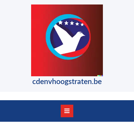
Skip
to
content
Skip
to
content
cdenvhoogstraten.be
Open
Button