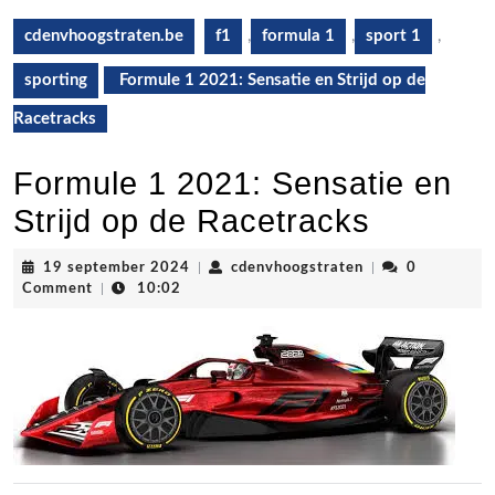
cdenvhoogstraten.be
f1
,
formula 1
,
sport 1
,
sporting
Formule 1 2021: Sensatie en Strijd op de
Racetracks
Formule 1 2021: Sensatie en
Strijd op de Racetracks
19
cdenvhoogstrate
19 september 2024
|
cdenvhoogstraten
|
0
september
Comment
|
10:02
2024