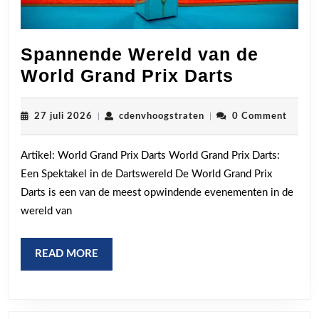
Spannende Wereld van de
Spannen
World Grand Prix Darts
Wereld
van
27
cdenvhoogstraten
27 juli 2026
|
cdenvhoogstraten
|
0 Comment
juli
de
2026
Artikel: World Grand Prix Darts World Grand Prix Darts:
World
Een Spektakel in de Dartswereld De World Grand Prix
Grand
Darts is een van de meest opwindende evenementen in de
Prix
wereld van
Darts
READ
READ MORE
MORE