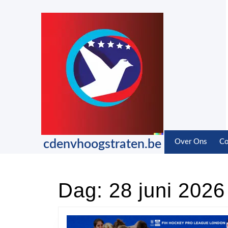
Skip
to
content
Skip
to
content
cdenvhoogstraten.be
Over Ons
Co
Dag:
28 juni 2026