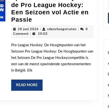
de Pro League Hockey:
Een Seizoen vol Actie en
Spannende
Passie
Wedstrijden
28
cdenvhoogstraten
28 juni 2026
|
cdenvhoogstraten
|
0
in
juni
Comment
|
10:02
2026
de
Pro League Hockey: De Hoogtepunten van het
Pro
Seizoen Pro League Hockey: De Hoogtepunten van
League
het Seizoen De Pro League Hockeycompetitie is
Hockey:
een van de meest opwindende sportevenementen
Een
in België. Elk
Seizoen
vol
READ
READ MORE
MORE
Actie
en
Passie