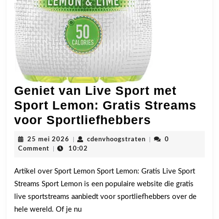
Geniet van Live Sport met
Sport Lemon: Gratis Streams
Geniet
voor Sportliefhebbers
van
25
cdenvhoogstraten
25 mei 2026
|
cdenvhoogstraten
|
0
Live
mei
Comment
|
10:02
2026
Sport
Artikel over Sport Lemon Sport Lemon: Gratis Live Sport
met
Streams Sport Lemon is een populaire website die gratis
Sport
live sportstreams aanbiedt voor sportliefhebbers over de
Lemon:
hele wereld. Of je nu