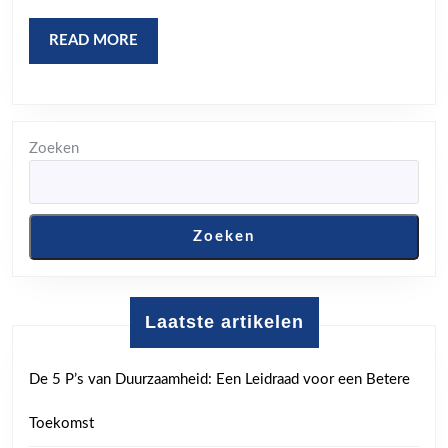
Gratis
Streams
READ
READ MORE
voor
MORE
Sportliefh
Zoeken
Zoeken
Laatste artikelen
De 5 P’s van Duurzaamheid: Een Leidraad voor een Betere
Toekomst