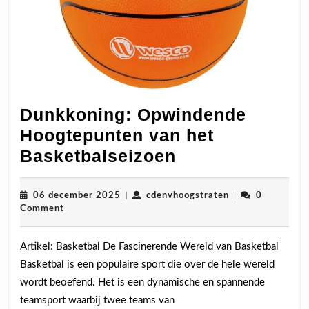
Dunkkoning: Opwindende
Hoogtepunten van het
Dunkkoning:
Basketbalseizoen
Opwindende
Hoogtepunten
06
cdenvhoogstrate
06 december 2025
|
cdenvhoogstraten
|
0
december
Comment
van
2025
het
Artikel: Basketbal De Fascinerende Wereld van Basketbal
Basketbalseiz
Basketbal is een populaire sport die over de hele wereld
wordt beoefend. Het is een dynamische en spannende
teamsport waarbij twee teams van