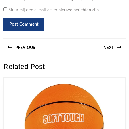
Stuur mij een e-mail als er nieuwe berichten zijn.
Berichtnavigatie
PREVIOUS
NEXT
Previous
Next
Related Post
post:
post: