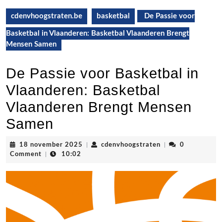
cdenvhoogstraten.be
basketbal
De Passie voor
Basketbal in Vlaanderen: Basketbal Vlaanderen Brengt
Mensen Samen
De Passie voor Basketbal in
Vlaanderen: Basketbal
Vlaanderen Brengt Mensen
Samen
18
cdenvhoogstraten
18 november 2025
|
cdenvhoogstraten
|
0
november
Comment
|
10:02
2025