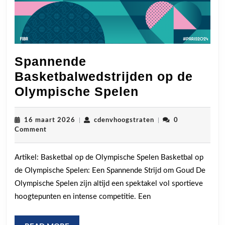
Spannende
Basketbalwedstrijden op de
Spannende
Olympische Spelen
Basketbalwed
op
16
cdenvhoogstraten
16 maart 2026
|
cdenvhoogstraten
|
0
maart
Comment
de
2026
Olympische
Artikel: Basketbal op de Olympische Spelen Basketbal op
Spelen
de Olympische Spelen: Een Spannende Strijd om Goud De
Olympische Spelen zijn altijd een spektakel vol sportieve
hoogtepunten en intense competitie. Een