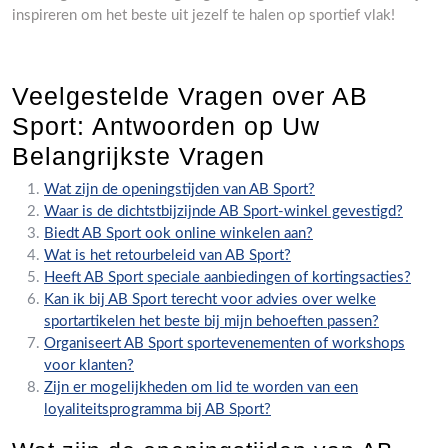
inspireren om het beste uit jezelf te halen op sportief vlak!
Veelgestelde Vragen over AB
Sport: Antwoorden op Uw
Belangrijkste Vragen
Wat zijn de openingstijden van AB Sport?
Waar is de dichtstbijzijnde AB Sport-winkel gevestigd?
Biedt AB Sport ook online winkelen aan?
Wat is het retourbeleid van AB Sport?
Heeft AB Sport speciale aanbiedingen of kortingsacties?
Kan ik bij AB Sport terecht voor advies over welke
sportartikelen het beste bij mijn behoeften passen?
Organiseert AB Sport sportevenementen of workshops
voor klanten?
Zijn er mogelijkheden om lid te worden van een
loyaliteitsprogramma bij AB Sport?