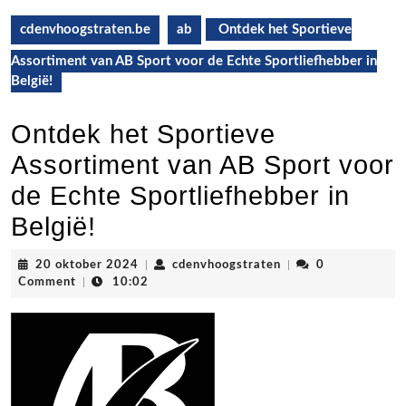
cdenvhoogstraten.be
ab
Ontdek het Sportieve
Assortiment van AB Sport voor de Echte Sportliefhebber in
België!
Ontdek het Sportieve
Assortiment van AB Sport voor
de Echte Sportliefhebber in
België!
20
cdenvhoogstraten
20 oktober 2024
|
cdenvhoogstraten
|
0
oktober
Comment
|
10:02
2024