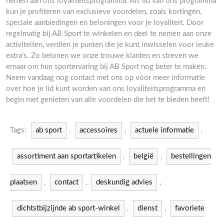
nemen aan ons loyaliteitsprogramma. Als lid van ons programma
kun je profiteren van exclusieve voordelen, zoals kortingen,
speciale aanbiedingen en beloningen voor je loyaliteit. Door
regelmatig bij AB Sport te winkelen en deel te nemen aan onze
activiteiten, verdien je punten die je kunt inwisselen voor leuke
extra’s. Zo belonen we onze trouwe klanten en streven we
ernaar om hun sportervaring bij AB Sport nog beter te maken.
Neem vandaag nog contact met ons op voor meer informatie
over hoe je lid kunt worden van ons loyaliteitsprogramma en
begin met genieten van alle voordelen die het te bieden heeft!
Tags:
ab sport
,
accessoires
,
actuele informatie
,
assortiment aan sportartikelen
,
belgië
,
bestellingen
plaatsen
,
contact
,
deskundig advies
,
dichtstbijzijnde ab sport-winkel
,
dienst
,
favoriete