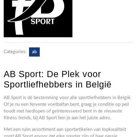
Categories:
ab
AB Sport: De Plek voor
Sportliefhebbers in België
AB Sport is dé bestemming voor alle sportliefhebbers in België.
Of je nu een fervente voetbalfan bent, graag je conditie op peil
houdt met hardlopen of geïnteresseerd bent in de nieuwste
fitness trends, bij AB Sport ben je aan het juiste adres.
Met een ruim assortiment aan sportartikelen van topkwaliteit
zorgt AB Sport ervoor dat elke sporter zijn of haar passie