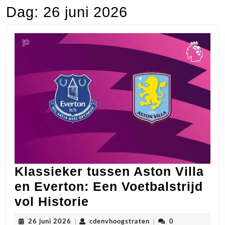
Dag:
26 juni 2026
Klassieker tussen Aston Villa
en Everton: Een Voetbalstrijd
Klassieker
vol Historie
tussen
26
cdenvhoogstraten
26 juni 2026
|
cdenvhoogstraten
|
0