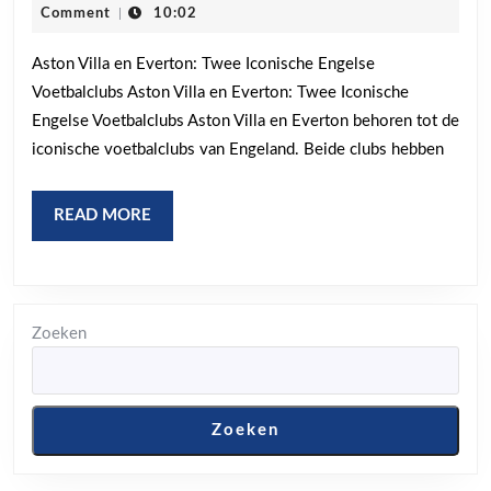
Aston
juni
Comment
|
10:02
2026
Villa
Aston Villa en Everton: Twee Iconische Engelse
en
Voetbalclubs Aston Villa en Everton: Twee Iconische
Everton:
Engelse Voetbalclubs Aston Villa en Everton behoren tot de
Een
iconische voetbalclubs van Engeland. Beide clubs hebben
Voetbalstrijd
vol
READ
READ MORE
Historie
MORE
Zoeken
Zoeken