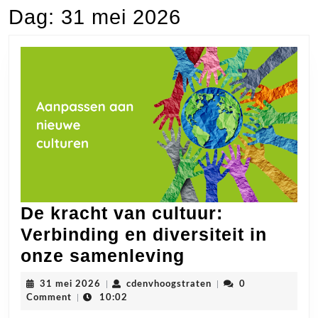
Dag:
31 mei 2026
De kracht van cultuur:
Verbinding en diversiteit in
De
onze samenleving
kracht
31
cdenvhoogstraten
31 mei 2026
|
cdenvhoogstraten
|
0
van
mei
Comment
|
10:02
2026