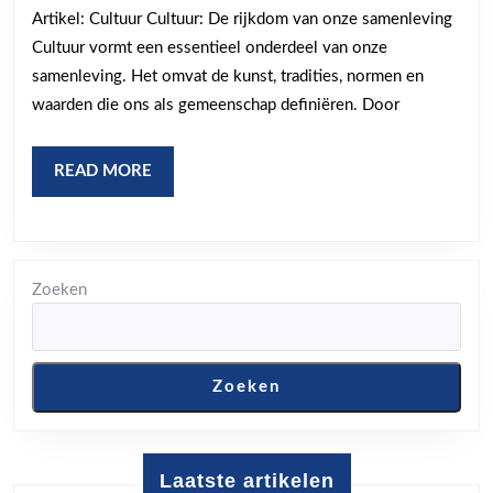
cultuur:
Artikel: Cultuur Cultuur: De rijkdom van onze samenleving
Verbinding
Cultuur vormt een essentieel onderdeel van onze
en
samenleving. Het omvat de kunst, tradities, normen en
diversiteit
waarden die ons als gemeenschap definiëren. Door
in
onze
READ
READ MORE
samenleving
MORE
Zoeken
Zoeken
Laatste artikelen