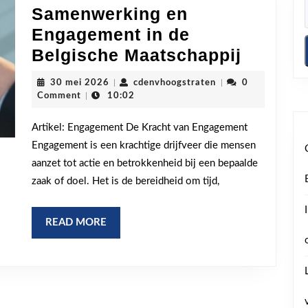
Samenwerking en
Engagement in de
De
Belgische Maatschappij
Kracht
30
cdenvhoogstraten
30 mei 2026
|
cdenvhoogstraten
|
0
van
mei
Comment
|
10:02
2026
Samenw
Artikel: Engagement De Kracht van Engagement
en
Engagement is een krachtige drijfveer die mensen
Engage
aanzet tot actie en betrokkenheid bij een bepaalde
in
zaak of doel. Het is de bereidheid om tijd,
de
Belgis
READ
READ MORE
Maatsc
MORE