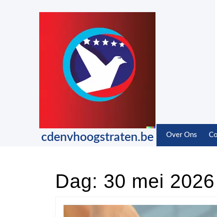
Skip
to
content
Skip
to
content
cdenvhoogstraten.be
Over Ons
Co
Dag:
30 mei 2026