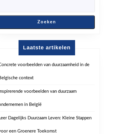
Zoeken
Laatste artikelen
erking
Concrete voorbeelden van duurzaamheid in de
ment
Belgische context
Inspirerende voorbeelden van duurzaam
che
happij
ondernemen in België
Leer Dagelijks Duurzaam Leven: Kleine Stappen
voor een Groenere Toekomst