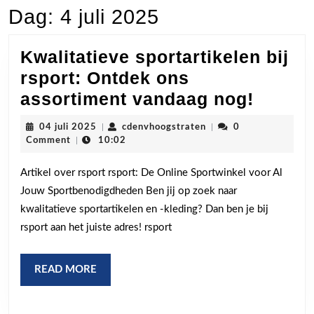
Dag:
4 juli 2025
Kwalitatieve sportartikelen bij
rsport: Ontdek ons
Kwalit
assortiment vandaag nog!
sporta
04
cdenvhoogstraten
04 juli 2025
|
cdenvhoogstraten
|
0
bij
juli
Comment
|
10:02
2025
rsport:
Artikel over rsport rsport: De Online Sportwinkel voor Al
Ontde
Jouw Sportbenodigdheden Ben jij op zoek naar
ons
kwalitatieve sportartikelen en -kleding? Dan ben je bij
assort
rsport aan het juiste adres! rsport
vanda
nog!
READ
READ MORE
MORE