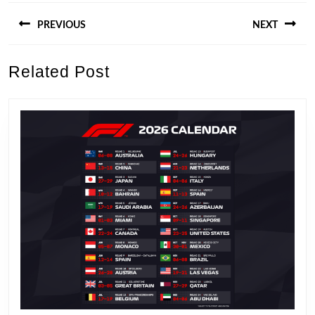
Berichtnavigatie
PREVIOUS
NEXT
Previous
Next
Related Post
post:
post: