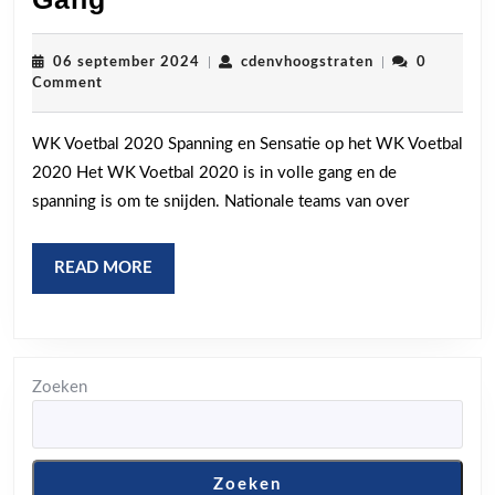
en
Sensatie:
06
cdenvhoogstrat
06 september 2024
|
cdenvhoogstraten
|
0
september
Comment
Het
2024
WK
WK Voetbal 2020 Spanning en Sensatie op het WK Voetbal
Voetbal
2020 Het WK Voetbal 2020 is in volle gang en de
2020
spanning is om te snijden. Nationale teams van over
in
Volle
READ
READ MORE
Gang
MORE
Zoeken
Zoeken