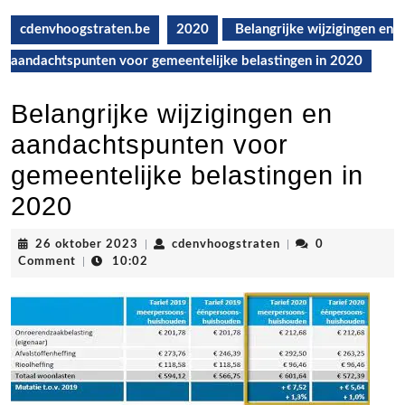
cdenvhoogstraten.be
2020
Belangrijke wijzigingen en
aandachtspunten voor gemeentelijke belastingen in 2020
Belangrijke wijzigingen en
aandachtspunten voor
gemeentelijke belastingen in
2020
26
cdenvhoogstraten
26 oktober 2023
|
cdenvhoogstraten
|
0
oktober
Comment
|
10:02
2023