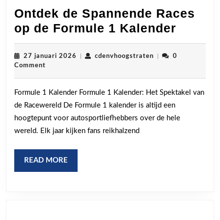
Ontdek de Spannende Races
Ontde
op de Formule 1 Kalender
de
Spann
27
cdenvhoogstraten
27 januari 2026
|
cdenvhoogstraten
|
0
januari
Comment
Races
2026
op
Formule 1 Kalender Formule 1 Kalender: Het Spektakel van
de
de Racewereld De Formule 1 kalender is altijd een
Formul
hoogtepunt voor autosportliefhebbers over de hele
1
wereld. Elk jaar kijken fans reikhalzend
Kalend
READ
READ MORE
MORE