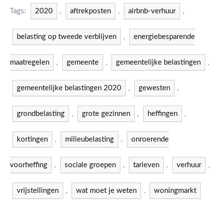
Tags:
2020
,
aftrekposten
,
airbnb-verhuur
,
belasting op tweede verblijven
,
energiebesparende
maatregelen
,
gemeente
,
gemeentelijke belastingen
,
gemeentelijke belastingen 2020
,
gewesten
,
grondbelasting
,
grote gezinnen
,
heffingen
,
kortingen
,
milieubelasting
,
onroerende
voorheffing
,
sociale groepen
,
tarieven
,
verhuur
,
vrijstellingen
,
wat moet je weten
,
woningmarkt