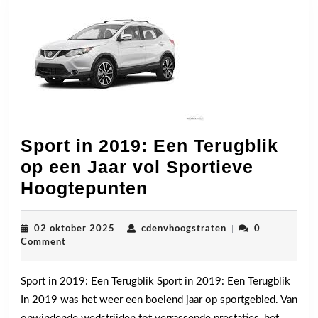
Sport in 2019: Een Terugblik
op een Jaar vol Sportieve
Sport
Hoogtepunten
in
2019:
02
cdenvhoogstraten
02 oktober 2025
|
cdenvhoogstraten
|
0
oktober
Comment
Een
2025
Terugblik
Sport in 2019: Een Terugblik Sport in 2019: Een Terugblik
op
In 2019 was het weer een boeiend jaar op sportgebied. Van
een