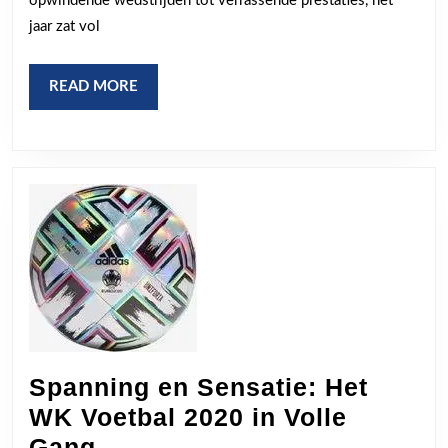
opwindende wedstrijden tot verrassende prestaties, het
Jaar
jaar zat vol
vol
Sportieve
READ
READ MORE
MORE
Hoogtepunten
Spanning en Sensatie: Het
WK Voetbal 2020 in Volle
Spanning
Gang