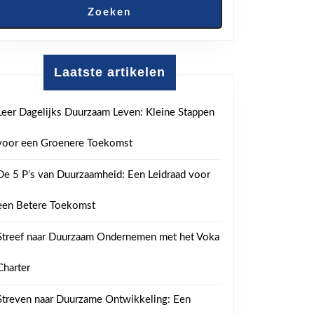
ten:
Zoeken
ten
Laatste artikelen
che
Leer Dagelijks Duurzaam Leven: Kleine Stappen
jke
voor een Groenere Toekomst
eid
De 5 P’s van Duurzaamheid: Een Leidraad voor
een Betere Toekomst
arel
Streef naar Duurzaam Ondernemen met het Voka
Charter
Streven naar Duurzame Ontwikkeling: Een