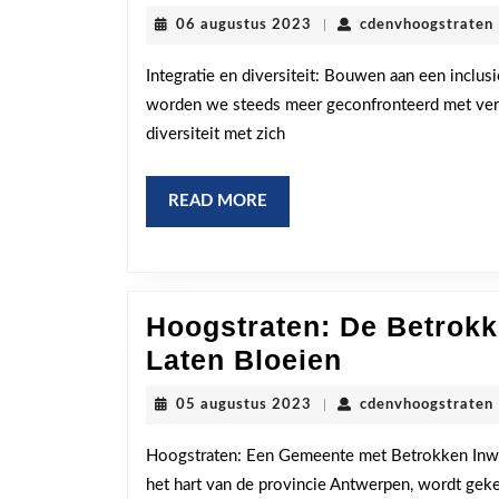
Samenleving:
06
06 augustus 2023
|
cdenvhoogstraten
Bouwen
augustus
2023
aan
Integratie en diversiteit: Bouwen aan een incl
worden we steeds meer geconfronteerd met versch
Integratie
diversiteit met zich
en
Diversiteit
READ
READ MORE
MORE
Hoogstraten: De Betrok
Hoogstrate
Laten Bloeien
De
05
05 augustus 2023
|
cdenvhoogstraten
Betrokken
augustus
2023
Inwoners
Hoogstraten: Een Gemeente met Betrokken Inwo
het hart van de provincie Antwerpen, wordt ge
die