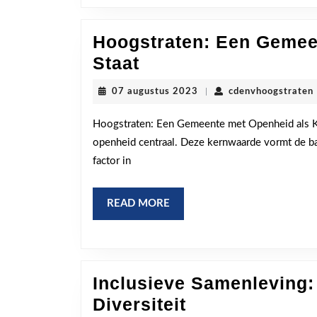
Hoogstraten: Een Gemee
Hoogstraten:
Staat
Een
07
07 augustus 2023
|
cdenvhoogstraten
Gemeente
augustus
2023
waar
Hoogstraten: Een Gemeente met Openheid als K
openheid centraal. Deze kernwaarde vormt de bas
Openheid
factor in
Centraal
Staat
READ
READ MORE
MORE
Inclusieve Samenleving:
Inclusieve
Diversiteit