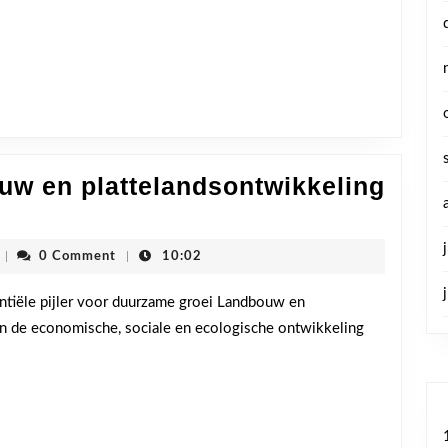
w en plattelandsontwikkeling
rzame
i:
cdenvhoogstraten
|
0 Comment
|
10:02
dbouw
ntiële pijler voor duurzame groei Landbouw en
 in de economische, sociale en ecologische ontwikkeling
ttelandsontwikkeling
entiële
ers