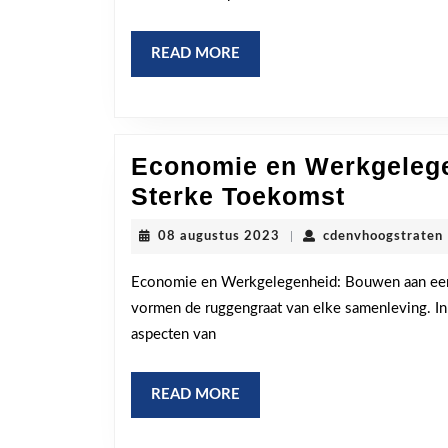
een
betere
READ
READ MORE
gemeen
MORE
Economie en Werkgeleg
Econom
Sterke Toekomst
en
08
08 augustus 2023
|
cdenvhoogstraten
Werkgel
augustus
2023
Bouwen
Economie en Werkgelegenheid: Bouwen aan ee
vormen de ruggengraat van elke samenleving. In B
aan
aspecten van
een
Sterke
READ
READ MORE
Toekom
MORE