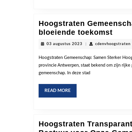
Hoogstraten Gemeensch
Hoog
bloeiende toekomst
Geme
03
03 augustus 2023
|
cdenvhoogstraten
Sam
augustus
2023
bouw
Hoogstraten Gemeenschap: Samen Sterker Hoogstr
provincie Antwerpen, staat bekend om zijn rijke 
aan
gemeenschap. In deze stad
een
bloe
READ
READ MORE
toek
MORE
Hoogstraten Transparant