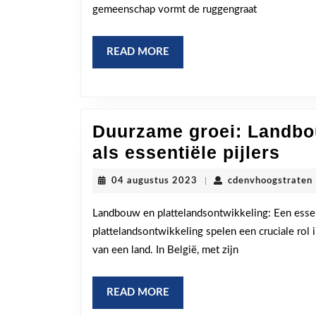
gemeenschap vormt de ruggengraat
de
Gemeente
READ
READ MORE
Laten
MORE
Bloeien
Duurzame groei: Landbou
Duu
als essentiële pijlers
groe
04
04 augustus 2023
|
cdenvhoogstraten
Lan
augustus
2023
en
Landbouw en plattelandsontwikkeling: Een esse
plattelandsontwikkeling spelen een cruciale rol
pla
van een land. In België, met zijn
als
ess
READ
READ MORE
pijl
MORE