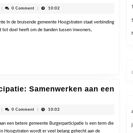
cdenvhoogstraten
|
0 Comment
|
10:02
n
te In de bruisende gemeente Hoogstraten staat verbinding
dat tot doel heeft om de banden tussen inwoners,
rken
e
cipatie: Samenwerken aan een
raten
articipatie:
cdenvhoogstraten
|
0 Comment
|
10:02
werken
an een betere gemeente Burgerparticipatie is een term die
 in Hoogstraten wordt er veel belang gehecht aan de