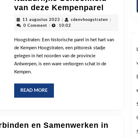
Hoogstra
van deze Kempenparel
Ontdek
11
cdenvhoogstra
11 augustus 2023
|
cdenvhoogstraten
|
de
augustus
0 Comment
|
10:02
2023
Historis
Hoogstraten: Een historische parel in het hart van
Pracht
de Kempen Hoogstraten, een pittoresk stadje
en
gelegen in het noorden van de provincie
Natuurli
Antwerpen, is een ware verborgen schat in de
Schoonh
Kempen.
van
deze
READ
READ MORE
MORE
Kempenp
erbinden en Samenwerken in
ten