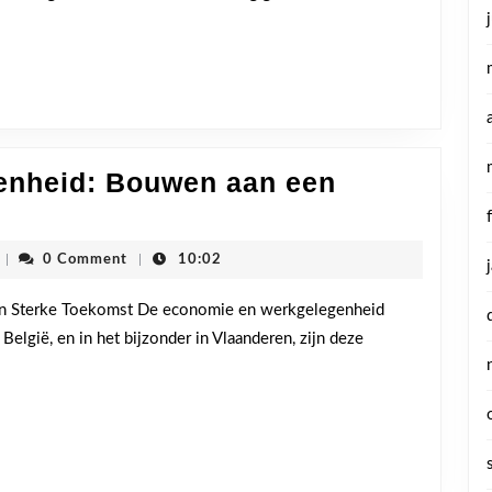
te!
enheid: Bouwen aan een
ie
cdenvhoogstraten
|
0 Comment
|
10:02
egenheid:
n Sterke Toekomst De economie en werkgelegenheid
elgië, en in het bijzonder in Vlaanderen, zijn deze
st