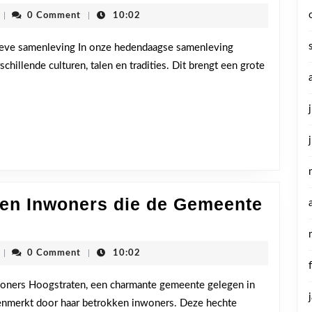
cdenvhoogstraten
|
0 Comment
|
10:02
usieve samenleving In onze hedendaagse samenleving
illende culturen, talen en tradities. Dit brengt een grote
ken Inwoners die de Gemeente
n:
cdenvhoogstraten
|
0 Comment
|
10:02
ners Hoogstraten, een charmante gemeente gelegen in
kenmerkt door haar betrokken inwoners. Deze hechte