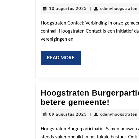
Contact:
10
10 augustus 2023
|
cdenvhoogstraten
Verbinde
augustus
2023
en
Hoogstraten Contact: Verbinding in onze gemeen
centraal. Hoogstraten Contact is een initiatief 
Samenwe
verenigingen en
in
Onze
READ
READ MORE
Gemeent
MORE
Hoogstraten Burgerparti
Hoogst
betere gemeente!
Burgerp
09
09 augustus 2023
|
cdenvhoogstraten
Samen
augustus
2023
aan
Hoogstraten Burgerparticipatie: Samen bouwen a
steeds vaker opduikt in het lokale bestuur. Ook