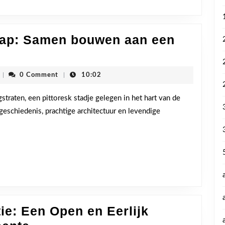
ap: Samen bouwen aan een
straten
enschap:
cdenvhoogstraten
|
0 Comment
|
10:02
en
en
aten, een pittoresk stadje gelegen in het hart van de
geschiedenis, prachtige architectuur en levendige
iende
omst
ie: Een Open en Eerlijk